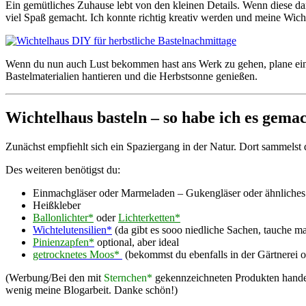
Ein gemütliches Zuhause lebt von den kleinen Details. Wenn diese da
viel Spaß gemacht. Ich konnte richtig kreativ werden und meine Wicht
Wenn du nun auch Lust bekommen hast ans Werk zu gehen, plane einen
Bastelmaterialien hantieren und die Herbstsonne genießen.
Wichtelhaus basteln – so habe ich es gemac
Zunächst empfiehlt sich ein Spaziergang in der Natur. Dort sammelst 
Des weiteren benötigst du:
Einmachgläser oder Marmeladen – Gukengläser oder ähnliches
Heißkleber
Ballonlichter*
oder
Lichterketten*
Wichtelutensilien*
(da gibt es sooo niedliche Sachen, tauche mal
Pinienzapfen*
optional, aber ideal
getrocknetes Moos*
(bekommst du ebenfalls in der Gärtnerei
(Werbung/Bei den mit
Sternchen*
gekennzeichneten Produkten handelt e
wenig meine Blogarbeit. Danke schön!)