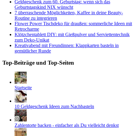
Geldgeschenk zum 60. Geburtstag: wenn sich das
Geburtstagskind NIX wünscht
7 überraschende Möglichkeiten, Kaffee in deine Beauty-
Routine zu integrieren
Flower Power Tischdeko für draußen: sommerliche Ideen mit
Retrocharme
Klötzchentablett DIY: mit Gießpulver und Serviettentechnik
zum Deko-Unikat
Kreativabend mit Freundinnen: Klappkarten basteln in
gemütlicher Runde
Top-Beiträge und Top-Seiten
Startseite
10 Geldgeschenk Ideen zum Nachbasteln
Zahlentorte backen - einfacher als Du vielleicht denkst