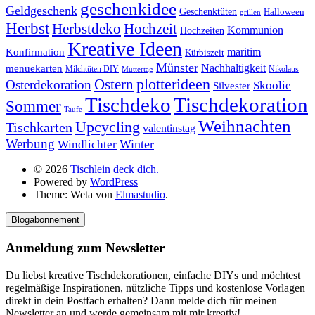
geschenkidee
Geldgeschenk
Geschenktüten
Halloween
grillen
Herbst
Herbstdeko
Hochzeit
Kommunion
Hochzeiten
Kreative Ideen
Konfirmation
maritim
Kürbiszeit
Münster
Nachhaltigkeit
menuekarten
Milchtüten DIY
Nikolaus
Muttertag
plotterideen
Ostern
Osterdekoration
Skoolie
Silvester
Tischdekoration
Tischdeko
Sommer
Taufe
Weihnachten
Upcycling
Tischkarten
valentinstag
Werbung
Winter
Windlichter
© 2026
Tischlein deck dich.
Powered by
WordPress
Theme: Weta von
Elmastudio
.
Blogabonnement
Anmeldung zum Newsletter
Du liebst kreative Tischdekorationen, einfache DIYs und möchtest
regelmäßige Inspirationen, nützliche Tipps und kostenlose Vorlagen
direkt in dein Postfach erhalten? Dann melde dich für meinen
Newsletter an und werde gemeinsam mit mir kreativ!