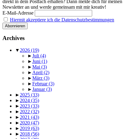
direkt in dein Postfach erhalten? Dann melde dich für meinen
Newsletter an und werde gemeinsam mit mir kreativ!
E-Mail-Adresse
Hiermit akzeptiere ich die Datenschutzbestimmungen
Archives
▼
2026
(19)
►
Juli
(4)
►
Juni
(1)
►
Mai
(3)
►
April
(2)
►
März
(3)
►
Februar
(3)
►
Januar
(3)
►
2025
(33)
►
2024
(35)
►
2023
(33)
►
2022
(32)
►
2021
(43)
►
2020
(47)
►
2019
(63)
►
2018
(56)