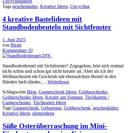
Upcyclingideen
Tags
geschenkidee
,
Kreative Ideen
,
Upcycling
4 kreative Bastelideen mit
Standbodenbeuteln mit Sichtfenster
1. Juni 2025
von
Birgit
Kommentare 10
Standbodenbeutel mit Sichtfenster? Zugegeben, hört sich erstmal
nicht schön und schon gar nicht kreativ an. Aber als ich der
Weihnachtszeit ein Geschenk mit ebensolchem Beutel in den
Händen hielt (danke,…
Weiterlesen
Schlagworte
Blog
,
Gastgeschenk Ideen
,
Geldgeschenke
,
Geldgeschenke Ideen
,
Kreativ am Sonntag
,
Tischkarten /
Gastgeschenke
,
Tischkarten Ideen
Tags
Gastgeschenk
,
Geburtstag
,
Geldgeschenk
,
geschenkidee
,
Kreative Ideen
,
plotterideen
Süße Osterüberraschung im Mini-