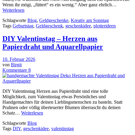
Wenn ihr mögt, „füttert“ es ein wenig.“ Aber ganz ehrlich…
Weiterlesen
Schlagworte
Blog
,
Geldgeschenke
,
Kreativ am Sonntag
Tags
Geburtstag
,
Geldgeschenk
,
geschenkidee
,
plotterideen
DIY Valentinstag – Herzen aus
Papierdraht und Aquarellpapier
10. Februar 2026
von
Birgit
Kommentare 8
DIY Valentinstag Herzen aus Papierdraht sind eine tolle
Möglichkeit, zum Valentinstag etwas Persönliches und
Handgemachtes für deinen Lieblingsmenschen zu basteln. Statt
Pralinen oder völlig überteuerter Blumen überrascht du deinen
Schatz…
Weiterlesen
Schlagworte
Blog
Tags
DIY
,
geschenkidee
,
valentinstag