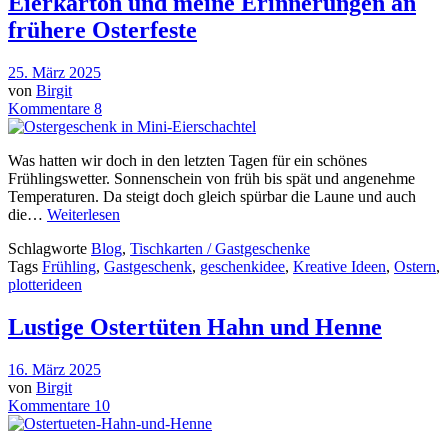
Eierkarton und meine Erinnerungen an
frühere Osterfeste
25. März 2025
von
Birgit
Kommentare 8
Was hatten wir doch in den letzten Tagen für ein schönes
Frühlingswetter. Sonnenschein von früh bis spät und angenehme
Temperaturen. Da steigt doch gleich spürbar die Laune und auch
die…
Weiterlesen
Schlagworte
Blog
,
Tischkarten / Gastgeschenke
Tags
Frühling
,
Gastgeschenk
,
geschenkidee
,
Kreative Ideen
,
Ostern
,
plotterideen
Lustige Ostertüten Hahn und Henne
16. März 2025
von
Birgit
Kommentare 10