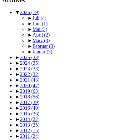
Archives
▼
2026
(19)
►
Juli
(4)
►
Juni
(1)
►
Mai
(3)
►
April
(2)
►
März
(3)
►
Februar
(3)
►
Januar
(3)
►
2025
(33)
►
2024
(35)
►
2023
(33)
►
2022
(32)
►
2021
(43)
►
2020
(47)
►
2019
(63)
►
2018
(56)
►
2017
(39)
►
2016
(40)
►
2015
(36)
►
2014
(22)
►
2013
(25)
►
2012
(15)
►
2011
(24)