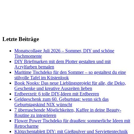
Letzte Beiträge
Monatscollage Juli 2026 – Sommer, DIY und schöne
Tischmomente
DIY Briefmarken mit dem Plotter gestalten und mit
Acrylfarben bemalen
Maritime Tischdeko für den Sommer – so gestaltest du eine
stilvolle Tafel im Küstenlook
Book Nooks: Das neue Lieblingsprojekt für alle, die Deko,
Geschenke und kreative Auszeiten lieben
Erdbeerzeit: 6 tolle DIY-Ideen mit Erdbeeren
Geldgeschenk zum 60. Geburtstag: wenn sich das
Geburtstagskind NIX wünscht
7 überraschende Möglichkeiten, Kaffee in deine Beauty-
Routine zu integrieren
Flower Power Tischdeko für draußen: sommerliche Ideen mit
Retrocharme
Klötzchentablett DIY: mit Gießpulver und Serviettentechnik