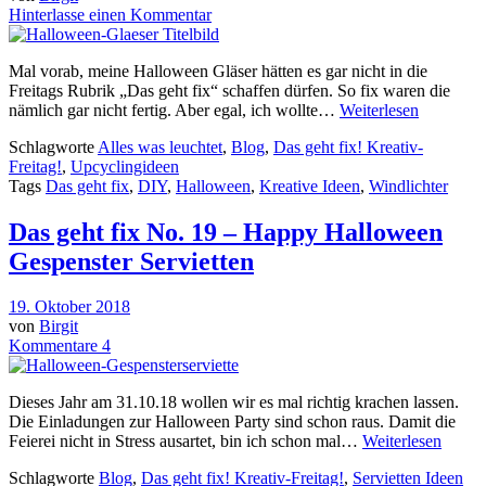
Hinterlasse einen Kommentar
Mal vorab, meine Halloween Gläser hätten es gar nicht in die
Freitags Rubrik „Das geht fix“ schaffen dürfen. So fix waren die
nämlich gar nicht fertig. Aber egal, ich wollte…
Weiterlesen
Schlagworte
Alles was leuchtet
,
Blog
,
Das geht fix! Kreativ-
Freitag!
,
Upcyclingideen
Tags
Das geht fix
,
DIY
,
Halloween
,
Kreative Ideen
,
Windlichter
Das geht fix No. 19 – Happy Halloween
Gespenster Servietten
19. Oktober 2018
von
Birgit
Kommentare 4
Dieses Jahr am 31.10.18 wollen wir es mal richtig krachen lassen.
Die Einladungen zur Halloween Party sind schon raus. Damit die
Feierei nicht in Stress ausartet, bin ich schon mal…
Weiterlesen
Schlagworte
Blog
,
Das geht fix! Kreativ-Freitag!
,
Servietten Ideen