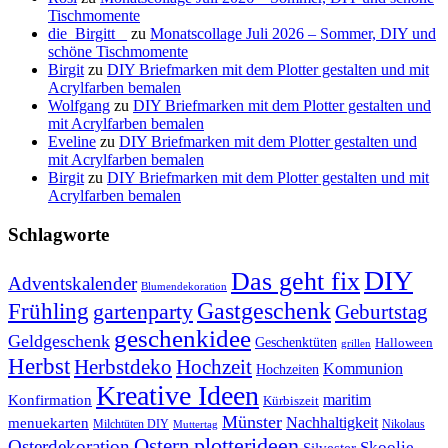
Tischmomente
die_Birgitt _
zu
Monatscollage Juli 2026 – Sommer, DIY und
schöne Tischmomente
Birgit
zu
DIY Briefmarken mit dem Plotter gestalten und mit
Acrylfarben bemalen
Wolfgang
zu
DIY Briefmarken mit dem Plotter gestalten und
mit Acrylfarben bemalen
Eveline
zu
DIY Briefmarken mit dem Plotter gestalten und
mit Acrylfarben bemalen
Birgit
zu
DIY Briefmarken mit dem Plotter gestalten und mit
Acrylfarben bemalen
Schlagworte
DIY
Das geht fix
Adventskalender
Blumendekoration
Gastgeschenk
Frühling
gartenparty
Geburtstag
geschenkidee
Geldgeschenk
Geschenktüten
Halloween
grillen
Herbst
Herbstdeko
Hochzeit
Kommunion
Hochzeiten
Kreative Ideen
Konfirmation
maritim
Kürbiszeit
Münster
Nachhaltigkeit
menuekarten
Milchtüten DIY
Nikolaus
Muttertag
plotterideen
Ostern
Osterdekoration
Skoolie
Silvester