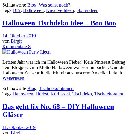
Schlagworte
Blog
,
Was sonst noch?
Tags
DIY
,
Halloween
,
Kreative Ideen
,
plotterideen
Halloween Tischdeko Idee – Boo Boo
14. Oktober 2019
von
Birgit
Kommentare 8
Letztes Jahr war ich im Halloween Fieber! Kein Pinterest Beitrag,
kein Blogpost zum Motto Halloween war vor mir sicher. Und die
Halloween Zeitschrift, die ich mir aus unserem Amerika Urlaub…
Weiterlesen
Schlagworte
Blog
,
Tischdekorationen
Tags
Halloween
,
Herbst
,
Kürbiszeit
,
Tischdeko
,
Tischdekoration
Das geht fix No. 68 – DIY Halloween
Gläser
11. Oktober 2019
von
Birgit