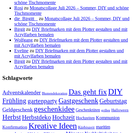
schöne Tischmomente
Rosi
zu
Monatscollage Juli 2026 – Sommer, DIY und schöne
Tischmomente
die_Birgitt _
zu
Monatscollage Juli 2026 – Sommer, DIY und
schöne Tischmomente
Birgit
zu
DIY Briefmarken mit dem Plotter gestalten und mit
Acrylfarben bemalen
Wolfgang
zu
DIY Briefmarken mit dem Plotter gestalten und
mit Acrylfarben bemalen
Eveline
zu
DIY Briefmarken mit dem Plotter gestalten und
mit Acrylfarben bemalen
Birgit
zu
DIY Briefmarken mit dem Plotter gestalten und mit
Acrylfarben bemalen
Schlagworte
DIY
Das geht fix
Adventskalender
Blumendekoration
Gastgeschenk
Frühling
gartenparty
Geburtstag
geschenkidee
Geldgeschenk
Geschenktüten
Halloween
grillen
Herbst
Herbstdeko
Hochzeit
Kommunion
Hochzeiten
Kreative Ideen
Konfirmation
maritim
Kürbiszeit