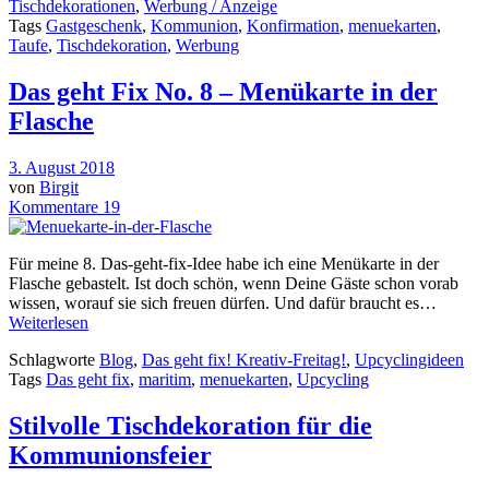
Tischdekorationen
,
Werbung / Anzeige
Tags
Gastgeschenk
,
Kommunion
,
Konfirmation
,
menuekarten
,
Taufe
,
Tischdekoration
,
Werbung
Das geht Fix No. 8 – Menükarte in der
Flasche
3. August 2018
von
Birgit
Kommentare 19
Für meine 8. Das-geht-fix-Idee habe ich eine Menükarte in der
Flasche gebastelt. Ist doch schön, wenn Deine Gäste schon vorab
wissen, worauf sie sich freuen dürfen. Und dafür braucht es…
Weiterlesen
Schlagworte
Blog
,
Das geht fix! Kreativ-Freitag!
,
Upcyclingideen
Tags
Das geht fix
,
maritim
,
menuekarten
,
Upcycling
Stilvolle Tischdekoration für die
Kommunionsfeier