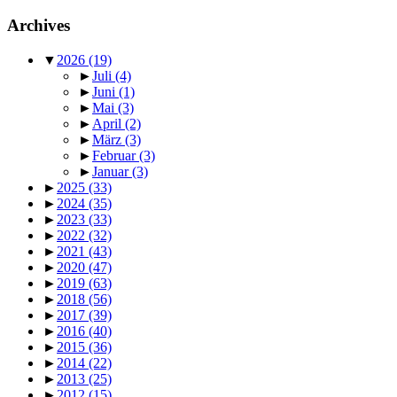
Archives
▼
2026
(19)
►
Juli
(4)
►
Juni
(1)
►
Mai
(3)
►
April
(2)
►
März
(3)
►
Februar
(3)
►
Januar
(3)
►
2025
(33)
►
2024
(35)
►
2023
(33)
►
2022
(32)
►
2021
(43)
►
2020
(47)
►
2019
(63)
►
2018
(56)
►
2017
(39)
►
2016
(40)
►
2015
(36)
►
2014
(22)
►
2013
(25)
►
2012
(15)