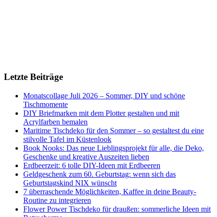
Letzte Beiträge
Monatscollage Juli 2026 – Sommer, DIY und schöne
Tischmomente
DIY Briefmarken mit dem Plotter gestalten und mit
Acrylfarben bemalen
Maritime Tischdeko für den Sommer – so gestaltest du eine
stilvolle Tafel im Küstenlook
Book Nooks: Das neue Lieblingsprojekt für alle, die Deko,
Geschenke und kreative Auszeiten lieben
Erdbeerzeit: 6 tolle DIY-Ideen mit Erdbeeren
Geldgeschenk zum 60. Geburtstag: wenn sich das
Geburtstagskind NIX wünscht
7 überraschende Möglichkeiten, Kaffee in deine Beauty-
Routine zu integrieren
Flower Power Tischdeko für draußen: sommerliche Ideen mit