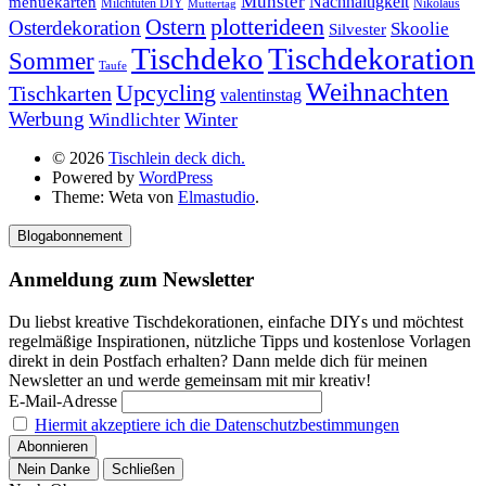
Münster
Nachhaltigkeit
menuekarten
Milchtüten DIY
Nikolaus
Muttertag
plotterideen
Ostern
Osterdekoration
Skoolie
Silvester
Tischdekoration
Tischdeko
Sommer
Taufe
Weihnachten
Upcycling
Tischkarten
valentinstag
Werbung
Winter
Windlichter
© 2026
Tischlein deck dich.
Powered by
WordPress
Theme: Weta von
Elmastudio
.
Blogabonnement
Anmeldung zum Newsletter
Du liebst kreative Tischdekorationen, einfache DIYs und möchtest
regelmäßige Inspirationen, nützliche Tipps und kostenlose Vorlagen
direkt in dein Postfach erhalten? Dann melde dich für meinen
Newsletter an und werde gemeinsam mit mir kreativ!
E-Mail-Adresse
Hiermit akzeptiere ich die Datenschutzbestimmungen
Nein Danke
Schließen