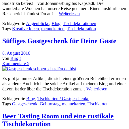
Südafrika bereist – von Johannesburg bis Kapstadt. Drei
wunderbare Wochen hat unsere Reise gedauert. Einen ausführlichen
Reisebericht findest Du auf…
Weiterlesen
Schlagworte
Augenblicke
,
Blog
,
Tischdekorationen
Tags
Kreative Ideen
,
menuekarten
,
Tischdekoration
Süffiges Gastgeschenk für Deine Gäste
8. August 2016
von
Birgit
Kommentare 5
Es gibt ja immer Artikel, die sich einer größeren Beliebtheit erfreuen
als andere. Auch ich habe solche Artikel auf meinem Blog und einer
davon ist der über die Tischdekoration zum…
Weiterlesen
Schlagworte
Blog
,
Tischkarten / Gastgeschenke
Tags
Gastgeschenk
,
Geburtstag
,
menuekarten
,
Tischkarten
Beer Tasting Room und eine rustikale
Tischdekoration