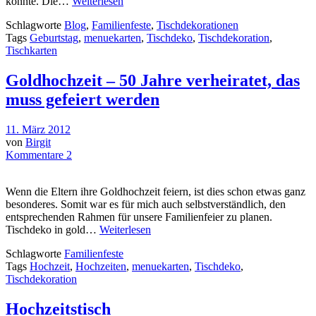
könnte. Die…
Weiterlesen
Schlagworte
Blog
,
Familienfeste
,
Tischdekorationen
Tags
Geburtstag
,
menuekarten
,
Tischdeko
,
Tischdekoration
,
Tischkarten
Goldhochzeit – 50 Jahre verheiratet, das
muss gefeiert werden
11. März 2012
von
Birgit
Kommentare 2
Wenn die Eltern ihre Goldhochzeit feiern, ist dies schon etwas ganz
besonderes. Somit war es für mich auch selbstverständlich, den
entsprechenden Rahmen für unsere Familienfeier zu planen.
Tischdeko in gold…
Weiterlesen
Schlagworte
Familienfeste
Tags
Hochzeit
,
Hochzeiten
,
menuekarten
,
Tischdeko
,
Tischdekoration
Hochzeitstisch