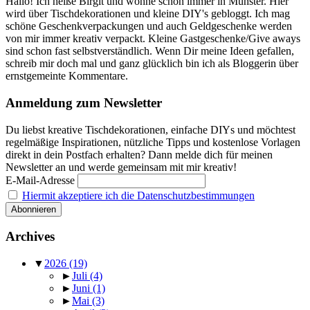
Hallo! Ich heiße Birgit und wohne schon immer in Münster. Hier
wird über Tischdekorationen und kleine DIY's gebloggt. Ich mag
schöne Geschenkverpackungen und auch Geldgeschenke werden
von mir immer kreativ verpackt. Kleine Gastgeschenke/Give aways
sind schon fast selbstverständlich. Wenn Dir meine Ideen gefallen,
schreib mir doch mal und ganz glücklich bin ich als Bloggerin über
ernstgemeinte Kommentare.
Anmeldung zum Newsletter
Du liebst kreative Tischdekorationen, einfache DIYs und möchtest
regelmäßige Inspirationen, nützliche Tipps und kostenlose Vorlagen
direkt in dein Postfach erhalten? Dann melde dich für meinen
Newsletter an und werde gemeinsam mit mir kreativ!
E-Mail-Adresse
Hiermit akzeptiere ich die Datenschutzbestimmungen
Archives
▼
2026
(19)
►
Juli
(4)
►
Juni
(1)
►
Mai
(3)