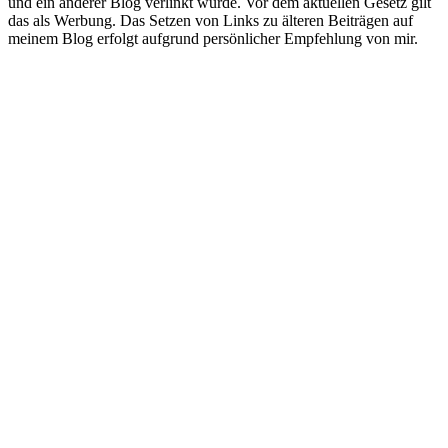
und ein anderer Blog verlinkt wurde. Vor dem aktuellen Gesetz gilt
das als Werbung. Das Setzen von Links zu älteren Beiträgen auf
meinem Blog erfolgt aufgrund persönlicher Empfehlung von mir.