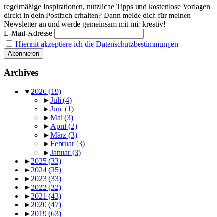
regelmäßige Inspirationen, nützliche Tipps und kostenlose Vorlagen
direkt in dein Postfach erhalten? Dann melde dich für meinen
Newsletter an und werde gemeinsam mit mir kreativ!
E-Mail-Adresse
Hiermit akzeptiere ich die Datenschutzbestimmungen
Archives
▼
2026
(19)
►
Juli
(4)
►
Juni
(1)
►
Mai
(3)
►
April
(2)
►
März
(3)
►
Februar
(3)
►
Januar
(3)
►
2025
(33)
►
2024
(35)
►
2023
(33)
►
2022
(32)
►
2021
(43)
►
2020
(47)
►
2019
(63)