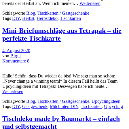
bereits der Herbst an. Wenn ich meinen…
Weiterlesen
Schlagworte
Blog
,
Tischkarten / Gastgeschenke
Tags
DIY
,
Herbst
,
Herbstdeko
,
Tischkarten
Mini-Briefumschläge aus Tetrapak – die
perfekte Tischkarte
4. August 2020
von
Birgit
Kommentare 8
Hallo! Schön, dass Du wieder da bist! Wie sagt man so schön:
„Never change a winning team!“ In diesem Fall heißt das Team
Upcyclingideen mit Tetrapak! Deswegen habe ich heute…
Weiterlesen
Schlagworte
Blog
,
Tischkarten / Gastgeschenke
,
Upcyclingideen
Tags
DIY
,
Gastgeschenk
,
Milchtüten DIY
,
Tischkarten
,
Upcycling
Tischdeko made by Baumarkt – einfach
und selbstgemacht