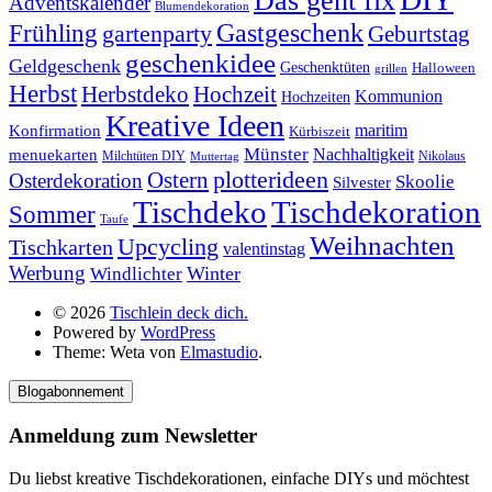
Das geht fix
Adventskalender
Blumendekoration
Gastgeschenk
Frühling
gartenparty
Geburtstag
geschenkidee
Geldgeschenk
Geschenktüten
Halloween
grillen
Herbst
Herbstdeko
Hochzeit
Kommunion
Hochzeiten
Kreative Ideen
Konfirmation
maritim
Kürbiszeit
Münster
Nachhaltigkeit
menuekarten
Milchtüten DIY
Nikolaus
Muttertag
plotterideen
Ostern
Osterdekoration
Skoolie
Silvester
Tischdekoration
Tischdeko
Sommer
Taufe
Weihnachten
Upcycling
Tischkarten
valentinstag
Werbung
Winter
Windlichter
© 2026
Tischlein deck dich.
Powered by
WordPress
Theme: Weta von
Elmastudio
.
Blogabonnement
Anmeldung zum Newsletter
Du liebst kreative Tischdekorationen, einfache DIYs und möchtest