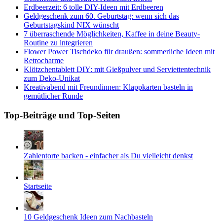
Erdbeerzeit: 6 tolle DIY-Ideen mit Erdbeeren
Geldgeschenk zum 60. Geburtstag: wenn sich das
Geburtstagskind NIX wünscht
7 überraschende Möglichkeiten, Kaffee in deine Beauty-
Routine zu integrieren
Flower Power Tischdeko für draußen: sommerliche Ideen mit
Retrocharme
Klötzchentablett DIY: mit Gießpulver und Serviettentechnik
zum Deko-Unikat
Kreativabend mit Freundinnen: Klappkarten basteln in
gemütlicher Runde
Top-Beiträge und Top-Seiten
Zahlentorte backen - einfacher als Du vielleicht denkst
Startseite
10 Geldgeschenk Ideen zum Nachbasteln