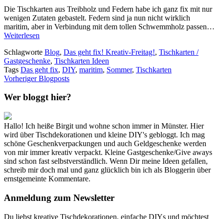
Die Tischkarten aus Treibholz und Federn habe ich ganz fix mit nur
wenigen Zutaten gebastelt. Federn sind ja nun nicht wirklich
maritim, aber in Verbindung mit dem tollen Schwemmholz passen…
Weiterlesen
Schlagworte
Blog
,
Das geht fix! Kreativ-Freitag!
,
Tischkarten /
Gastgeschenke
,
Tischkarten Ideen
Tags
Das geht fix
,
DIY
,
maritim
,
Sommer
,
Tischkarten
Vorheriger Blogposts
Wer bloggt hier?
Hallo! Ich heiße Birgit und wohne schon immer in Münster. Hier
wird über Tischdekorationen und kleine DIY's gebloggt. Ich mag
schöne Geschenkverpackungen und auch Geldgeschenke werden
von mir immer kreativ verpackt. Kleine Gastgeschenke/Give aways
sind schon fast selbstverständlich. Wenn Dir meine Ideen gefallen,
schreib mir doch mal und ganz glücklich bin ich als Bloggerin über
ernstgemeinte Kommentare.
Anmeldung zum Newsletter
Du liebst kreative Tischdekorationen, einfache DIYs und möchtest