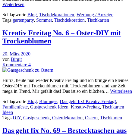
Weiterlesen
Schlagworte
Blog
,
Tischdekorationen
,
Werbung / Anzeige
Tags
gartenparty
,
Sommer
,
Tischdekoration
,
Tischkarten
Kreativ Freitag No. 6 – Oster-DIY mit
Trockenblumen
20. März 2020
von
Birgit
Kommentare 4
Hurra, heute mal wieder Kreativ Freitag und ich bringe ein kleines
Oster-DIY mit Trockenblumen mit. Trockenblumen sind zur Zeit
mega in Trend. Mir gefällt das! Das ist so ein bißchen…
Weiterlesen
Schlagworte
Blog
,
Blumiges
,
Das geht fix! Kreativ-Freitag!
,
Familienfeste
,
Gastgeschenk Ideen
,
Kreativ-Freitag
,
Tischkarten
Ideen
Tags
DIY
,
Gastgeschenk
,
Osterdekoration
,
Ostern
,
Tischkarten
Das geht fix No. 69 – Bestecktaschen aus