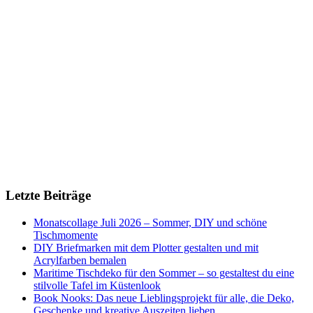
Letzte Beiträge
Monatscollage Juli 2026 – Sommer, DIY und schöne
Tischmomente
DIY Briefmarken mit dem Plotter gestalten und mit
Acrylfarben bemalen
Maritime Tischdeko für den Sommer – so gestaltest du eine
stilvolle Tafel im Küstenlook
Book Nooks: Das neue Lieblingsprojekt für alle, die Deko,
Geschenke und kreative Auszeiten lieben