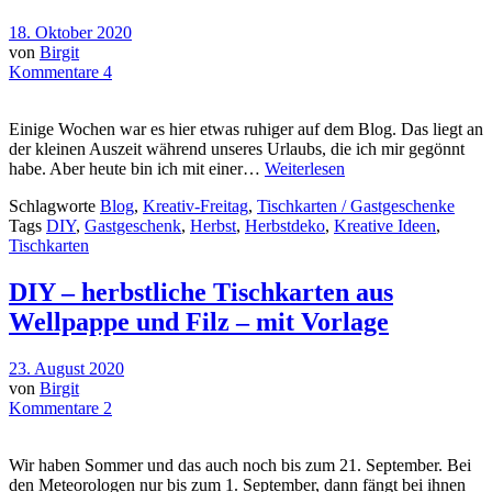
18. Oktober 2020
von
Birgit
Kommentare 4
Einige Wochen war es hier etwas ruhiger auf dem Blog. Das liegt an
der kleinen Auszeit während unseres Urlaubs, die ich mir gegönnt
habe. Aber heute bin ich mit einer…
Weiterlesen
Schlagworte
Blog
,
Kreativ-Freitag
,
Tischkarten / Gastgeschenke
Tags
DIY
,
Gastgeschenk
,
Herbst
,
Herbstdeko
,
Kreative Ideen
,
Tischkarten
DIY – herbstliche Tischkarten aus
Wellpappe und Filz – mit Vorlage
23. August 2020
von
Birgit
Kommentare 2
Wir haben Sommer und das auch noch bis zum 21. September. Bei
den Meteorologen nur bis zum 1. September, dann fängt bei ihnen