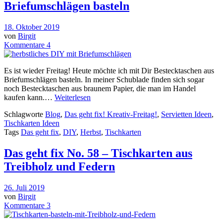
Briefumschlägen basteln
18. Oktober 2019
von
Birgit
Kommentare 4
Es ist wieder Freitag! Heute möchte ich mit Dir Bestecktaschen aus
Briefumschlägen basteln. In meiner Schublade finden sich sogar
noch Bestecktaschen aus braunem Papier, die man im Handel
kaufen kann.…
Weiterlesen
Schlagworte
Blog
,
Das geht fix! Kreativ-Freitag!
,
Servietten Ideen
,
Tischkarten Ideen
Tags
Das geht fix
,
DIY
,
Herbst
,
Tischkarten
Das geht fix No. 58 – Tischkarten aus
Treibholz und Federn
26. Juli 2019
von
Birgit
Kommentare 3