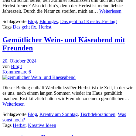
Bist du schon bereit, den Sommer loszulassen und dich auf den
Herbst freuen? Also ich bin’s, denn der Herbst ist meine liebste
Jahreszeit. Durch die Natur zu streifen, mich an…
Weiterlesen
Schlagworte
Blog
,
Blumiges
,
Das geht fix! Kreativ-Freitag!
Tags
Das geht fix
,
Herbst
Gemütlicher Wein- und Käseabend mit
Freunden
20. Oktober 2024
von
Birgit
Kommentare 6
Dieser Beitrag enthält Werbelinks//Der Herbst ist die Zeit, in der wir
es uns, nach einem langen Sommer, wieder im Haus gemütlich
machen. Erst kürzlich hatten wir Freunde zu einem gemütlichen…
Weiterlesen
Schlagworte
Blog
,
Kreativ am Sonntag
,
Tischdekorationen
,
Was
sonst noch?
Tags
Herbst
,
Kreative Ideen