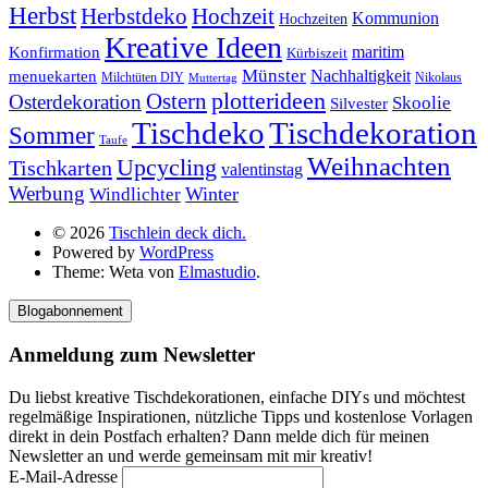
Herbst
Herbstdeko
Hochzeit
Kommunion
Hochzeiten
Kreative Ideen
Konfirmation
maritim
Kürbiszeit
Münster
Nachhaltigkeit
menuekarten
Milchtüten DIY
Nikolaus
Muttertag
plotterideen
Ostern
Osterdekoration
Skoolie
Silvester
Tischdekoration
Tischdeko
Sommer
Taufe
Weihnachten
Upcycling
Tischkarten
valentinstag
Werbung
Winter
Windlichter
© 2026
Tischlein deck dich.
Powered by
WordPress
Theme: Weta von
Elmastudio
.
Blogabonnement
Anmeldung zum Newsletter
Du liebst kreative Tischdekorationen, einfache DIYs und möchtest
regelmäßige Inspirationen, nützliche Tipps und kostenlose Vorlagen
direkt in dein Postfach erhalten? Dann melde dich für meinen
Newsletter an und werde gemeinsam mit mir kreativ!
E-Mail-Adresse