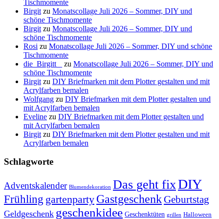
Tischmomente
Birgit
zu
Monatscollage Juli 2026 – Sommer, DIY und
schöne Tischmomente
Birgit
zu
Monatscollage Juli 2026 – Sommer, DIY und
schöne Tischmomente
Rosi
zu
Monatscollage Juli 2026 – Sommer, DIY und schöne
Tischmomente
die_Birgitt _
zu
Monatscollage Juli 2026 – Sommer, DIY und
schöne Tischmomente
Birgit
zu
DIY Briefmarken mit dem Plotter gestalten und mit
Acrylfarben bemalen
Wolfgang
zu
DIY Briefmarken mit dem Plotter gestalten und
mit Acrylfarben bemalen
Eveline
zu
DIY Briefmarken mit dem Plotter gestalten und
mit Acrylfarben bemalen
Birgit
zu
DIY Briefmarken mit dem Plotter gestalten und mit
Acrylfarben bemalen
Schlagworte
DIY
Das geht fix
Adventskalender
Blumendekoration
Gastgeschenk
Frühling
gartenparty
Geburtstag
geschenkidee
Geldgeschenk
Geschenktüten
Halloween
grillen