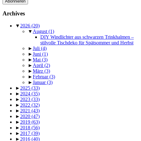
Archives
▼
2026
(20)
▼
August
(1)
DIY Windlichter aus schwarzen Trinkhalmen –
stilvolle Tischdeko für Spätsommer und Herbst
►
Juli
(4)
►
Juni
(1)
►
Mai
(3)
►
April
(2)
►
März
(3)
►
Februar
(3)
►
Januar
(3)
►
2025
(33)
►
2024
(35)
►
2023
(33)
►
2022
(32)
►
2021
(43)
►
2020
(47)
►
2019
(63)
►
2018
(56)
►
2017
(39)
►
2016
(40)