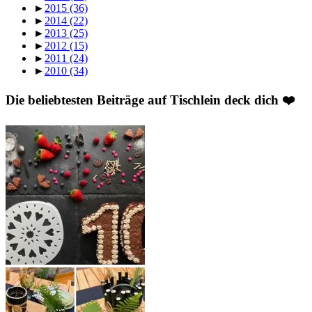
►
2015
(36)
►
2014
(22)
►
2013
(25)
►
2012
(15)
►
2011
(24)
►
2010
(34)
Die beliebtesten Beiträge auf Tischlein deck dich ❤️