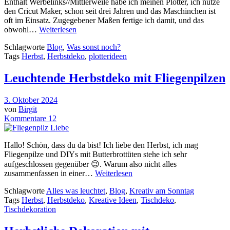
Enthält Werbelinks//Mittlerweile habe ich meinen Plotter, ich nutze
den Cricut Maker, schon seit drei Jahren und das Maschinchen ist
oft im Einsatz. Zugegebener Maßen fertige ich damit, und das
obwohl…
Weiterlesen
Schlagworte
Blog
,
Was sonst noch?
Tags
Herbst
,
Herbstdeko
,
plotterideen
Leuchtende Herbstdeko mit Fliegenpilzen
3. Oktober 2024
von
Birgit
Kommentare 12
Hallo! Schön, dass du da bist! Ich liebe den Herbst, ich mag
Fliegenpilze und DIYs mit Butterbrottüten stehe ich sehr
aufgeschlossen gegenüber 😉. Warum also nicht alles
zusammenfassen in einer…
Weiterlesen
Schlagworte
Alles was leuchtet
,
Blog
,
Kreativ am Sonntag
Tags
Herbst
,
Herbstdeko
,
Kreative Ideen
,
Tischdeko
,
Tischdekoration