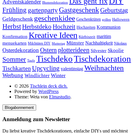
DIY
Das geht fix
Adventskalender
Blumendekoration
Gastgeschenk
Frühling
gartenparty
Geburtstag
geschenkidee
Geldgeschenk
Geschenktüten
Halloween
grillen
Herbst
Herbstdeko
Hochzeit
Kommunion
Hochzeiten
Kreative Ideen
Konfirmation
maritim
Kürbiszeit
Münster
Nachhaltigkeit
menuekarten
Milchtüten DIY
Nikolaus
Muttertag
plotterideen
Ostern
Osterdekoration
Skoolie
Silvester
Tischdekoration
Tischdeko
Sommer
Taufe
Weihnachten
Upcycling
Tischkarten
valentinstag
Werbung
Winter
Windlichter
© 2026
Tischlein deck dich.
Powered by
WordPress
Theme: Weta von
Elmastudio
.
Blogabonnement
Anmeldung zum Newsletter
Du liebst kreative Tischdekorationen, einfache DIYs und möchtest