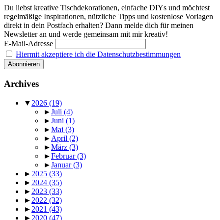
Du liebst kreative Tischdekorationen, einfache DIYs und möchtest
regelmäßige Inspirationen, nützliche Tipps und kostenlose Vorlagen
direkt in dein Postfach erhalten? Dann melde dich für meinen
Newsletter an und werde gemeinsam mit mir kreativ!
E-Mail-Adresse
Hiermit akzeptiere ich die Datenschutzbestimmungen
Archives
▼
2026
(19)
►
Juli
(4)
►
Juni
(1)
►
Mai
(3)
►
April
(2)
►
März
(3)
►
Februar
(3)
►
Januar
(3)
►
2025
(33)
►
2024
(35)
►
2023
(33)
►
2022
(32)
►
2021
(43)
►
2020
(47)