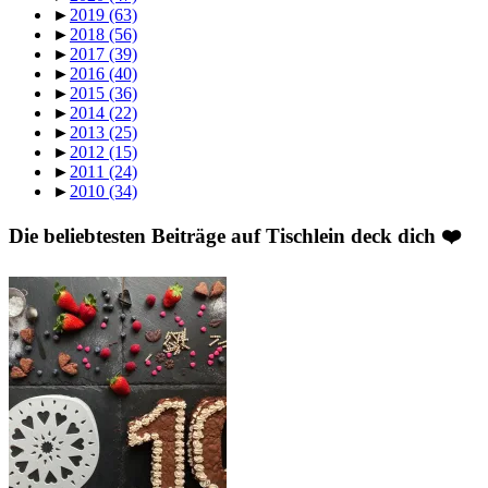
►
2019
(63)
►
2018
(56)
►
2017
(39)
►
2016
(40)
►
2015
(36)
►
2014
(22)
►
2013
(25)
►
2012
(15)
►
2011
(24)
►
2010
(34)
Die beliebtesten Beiträge auf Tischlein deck dich ❤️