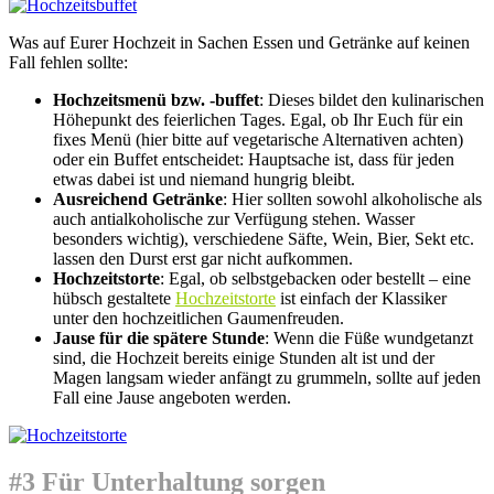
Was auf Eurer Hochzeit in Sachen Essen und Getränke auf keinen
Fall fehlen sollte:
Hochzeitsmenü bzw. -buffet
: Dieses bildet den kulinarischen
Höhepunkt des feierlichen Tages. Egal, ob Ihr Euch für ein
fixes Menü (hier bitte auf vegetarische Alternativen achten)
oder ein Buffet entscheidet: Hauptsache ist, dass für jeden
etwas dabei ist und niemand hungrig bleibt.
Ausreichend Getränke
: Hier sollten sowohl alkoholische als
auch antialkoholische zur Verfügung stehen. Wasser
besonders wichtig), verschiedene Säfte, Wein, Bier, Sekt etc.
lassen den Durst erst gar nicht aufkommen.
Hochzeitstorte
: Egal, ob selbstgebacken oder bestellt – eine
hübsch gestaltete
Hochzeitstorte
ist einfach der Klassiker
unter den hochzeitlichen Gaumenfreuden.
Jause für die spätere Stunde
: Wenn die Füße wundgetanzt
sind, die Hochzeit bereits einige Stunden alt ist und der
Magen langsam wieder anfängt zu grummeln, sollte auf jeden
Fall eine Jause angeboten werden.
#3 Für Unterhaltung sorgen