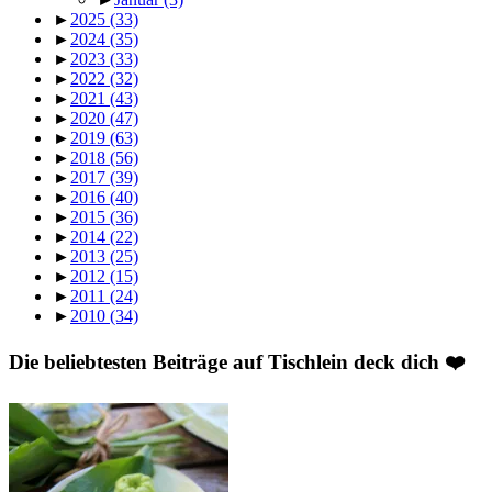
►
2025
(33)
►
2024
(35)
►
2023
(33)
►
2022
(32)
►
2021
(43)
►
2020
(47)
►
2019
(63)
►
2018
(56)
►
2017
(39)
►
2016
(40)
►
2015
(36)
►
2014
(22)
►
2013
(25)
►
2012
(15)
►
2011
(24)
►
2010
(34)
Die beliebtesten Beiträge auf Tischlein deck dich ❤️