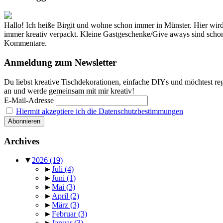
Hallo! Ich heiße Birgit und wohne schon immer in Münster. Hier w
immer kreativ verpackt. Kleine Gastgeschenke/Give aways sind schon f
Kommentare.
Anmeldung zum Newsletter
Du liebst kreative Tischdekorationen, einfache DIYs und möchtest reg
an und werde gemeinsam mit mir kreativ!
E-Mail-Adresse
Hiermit akzeptiere ich die Datenschutzbestimmungen
Archives
▼
2026
(19)
►
Juli
(4)
►
Juni
(1)
►
Mai
(3)
►
April
(2)
►
März
(3)
►
Februar
(3)
►
Januar
(3)