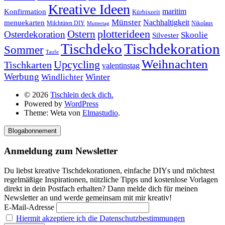
Kreative Ideen
Konfirmation
maritim
Kürbiszeit
Münster
Nachhaltigkeit
menuekarten
Milchtüten DIY
Nikolaus
Muttertag
plotterideen
Ostern
Osterdekoration
Skoolie
Silvester
Tischdekoration
Tischdeko
Sommer
Taufe
Weihnachten
Upcycling
Tischkarten
valentinstag
Werbung
Winter
Windlichter
© 2026
Tischlein deck dich.
Powered by
WordPress
Theme: Weta von
Elmastudio
.
Blogabonnement
Anmeldung zum Newsletter
Du liebst kreative Tischdekorationen, einfache DIYs und möchtest
regelmäßige Inspirationen, nützliche Tipps und kostenlose Vorlagen
direkt in dein Postfach erhalten? Dann melde dich für meinen
Newsletter an und werde gemeinsam mit mir kreativ!
E-Mail-Adresse
Hiermit akzeptiere ich die Datenschutzbestimmungen