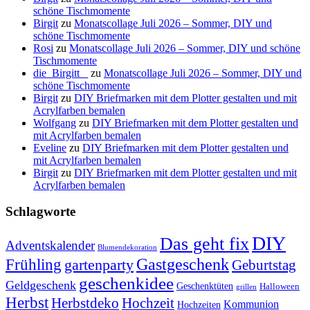
schöne Tischmomente
Birgit
zu
Monatscollage Juli 2026 – Sommer, DIY und
schöne Tischmomente
Rosi
zu
Monatscollage Juli 2026 – Sommer, DIY und schöne
Tischmomente
die_Birgitt _
zu
Monatscollage Juli 2026 – Sommer, DIY und
schöne Tischmomente
Birgit
zu
DIY Briefmarken mit dem Plotter gestalten und mit
Acrylfarben bemalen
Wolfgang
zu
DIY Briefmarken mit dem Plotter gestalten und
mit Acrylfarben bemalen
Eveline
zu
DIY Briefmarken mit dem Plotter gestalten und
mit Acrylfarben bemalen
Birgit
zu
DIY Briefmarken mit dem Plotter gestalten und mit
Acrylfarben bemalen
Schlagworte
DIY
Das geht fix
Adventskalender
Blumendekoration
Gastgeschenk
Frühling
gartenparty
Geburtstag
geschenkidee
Geldgeschenk
Geschenktüten
Halloween
grillen
Herbst
Herbstdeko
Hochzeit
Kommunion
Hochzeiten