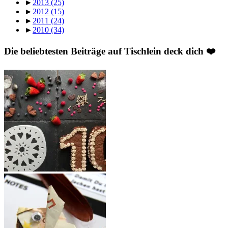
►
2013
(25)
►
2012
(15)
►
2011
(24)
►
2010
(34)
Die beliebtesten Beiträge auf Tischlein deck dich ❤️