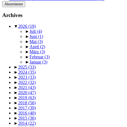
Archives
▼
2026
(19)
►
Juli
(4)
►
Juni
(1)
►
Mai
(3)
►
April
(2)
►
März
(3)
►
Februar
(3)
►
Januar
(3)
►
2025
(33)
►
2024
(35)
►
2023
(33)
►
2022
(32)
►
2021
(43)
►
2020
(47)
►
2019
(63)
►
2018
(56)
►
2017
(39)
►
2016
(40)
►
2015
(36)
►
2014
(22)