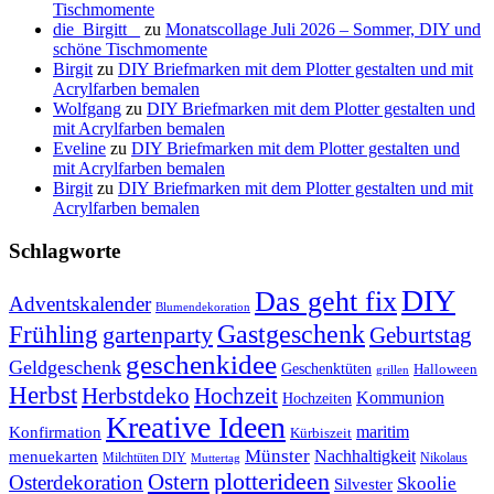
Tischmomente
die_Birgitt _
zu
Monatscollage Juli 2026 – Sommer, DIY und
schöne Tischmomente
Birgit
zu
DIY Briefmarken mit dem Plotter gestalten und mit
Acrylfarben bemalen
Wolfgang
zu
DIY Briefmarken mit dem Plotter gestalten und
mit Acrylfarben bemalen
Eveline
zu
DIY Briefmarken mit dem Plotter gestalten und
mit Acrylfarben bemalen
Birgit
zu
DIY Briefmarken mit dem Plotter gestalten und mit
Acrylfarben bemalen
Schlagworte
DIY
Das geht fix
Adventskalender
Blumendekoration
Gastgeschenk
Frühling
gartenparty
Geburtstag
geschenkidee
Geldgeschenk
Geschenktüten
Halloween
grillen
Herbst
Herbstdeko
Hochzeit
Kommunion
Hochzeiten
Kreative Ideen
Konfirmation
maritim
Kürbiszeit
Münster
Nachhaltigkeit
menuekarten
Milchtüten DIY
Nikolaus
Muttertag
plotterideen
Ostern
Osterdekoration
Skoolie
Silvester