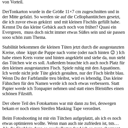
von Vorteil.
DerTonkarton wurde in die Größe 11×7 cm zugeschnitten und in
der Mitte gefalzt. So werden sie auf die Cellophantütchen gesetzt,
die ich zuvor etwas gekürzt und mit kleinen Fischlis gefüllt habe.
Kennst Du das kleine Gebäck auch noch von früher? Quasi ein
Evergreen, muss doch nicht immer etwas Süßes sein und sie passen
sooo schön zum Thema.
Stabilität bekommen die kleinen Tüten jetzt durch die ausgestanzten
Kreise, ohne kippt die Pappe nach vorne (oder nach hinten 😉 ) Ich
habe einen Kreis vorne und hinten angeklebt und siehe da, nun steht
das Tütchen wie es soll. Außerdem brauchte ich auch noch Platz für
den kleinen ausgestanzten Fisch. Spiele ruhig mit den Aquatönen.
Ich werde nicht jede Tüte gleich gestalten, nur der Fisch bleibt blau.
Wenn Du der Farbfamilie treu bleibst, wird es lebendig. Das kleine
Fähnchen für den Namen werde ich noch etwas verbessern. Statt
Papier werde ich Tonpapier nehmen und statt eines Bleistiftes einen
schönen Filzstift.
Der obere Teil des Fotokartons war mir dann zu frei, deswegen
bekam er noch einen Streifen Masking Tape verordnet.
Beim Fotoshooting ist mir ein Tütchen aufgeplatzt, als ich es noch
etwas optimieren wollte. Wenn man auch nie zufrieden ist, tsts…