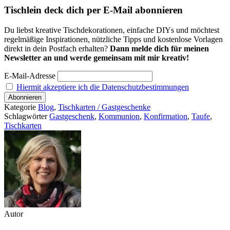
Tischlein deck dich per E-Mail abonnieren
Du liebst kreative Tischdekorationen, einfache DIYs und möchtest
regelmäßige Inspirationen, nützliche Tipps und kostenlose Vorlagen
direkt in dein Postfach erhalten?
Dann melde dich für meinen
Newsletter an und werde gemeinsam mit mir kreativ!
E-Mail-Adresse
Hiermit akzeptiere ich die Datenschutzbestimmungen
Kategorie
Blog
,
Tischkarten / Gastgeschenke
Schlagwörter
Gastgeschenk
,
Kommunion
,
Konfirmation
,
Taufe
,
Tischkarten
Autor