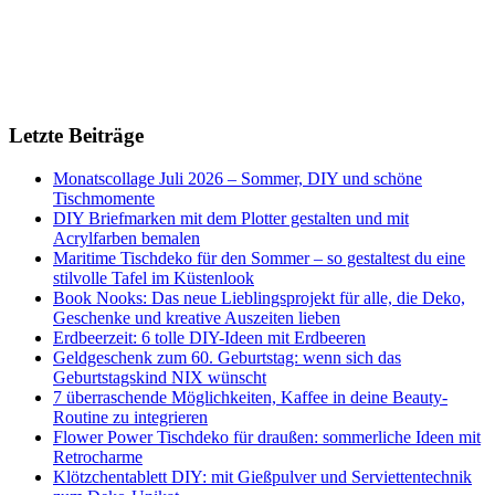
Letzte Beiträge
Monatscollage Juli 2026 – Sommer, DIY und schöne
Tischmomente
DIY Briefmarken mit dem Plotter gestalten und mit
Acrylfarben bemalen
Maritime Tischdeko für den Sommer – so gestaltest du eine
stilvolle Tafel im Küstenlook
Book Nooks: Das neue Lieblingsprojekt für alle, die Deko,
Geschenke und kreative Auszeiten lieben
Erdbeerzeit: 6 tolle DIY-Ideen mit Erdbeeren
Geldgeschenk zum 60. Geburtstag: wenn sich das
Geburtstagskind NIX wünscht
7 überraschende Möglichkeiten, Kaffee in deine Beauty-
Routine zu integrieren
Flower Power Tischdeko für draußen: sommerliche Ideen mit
Retrocharme
Klötzchentablett DIY: mit Gießpulver und Serviettentechnik