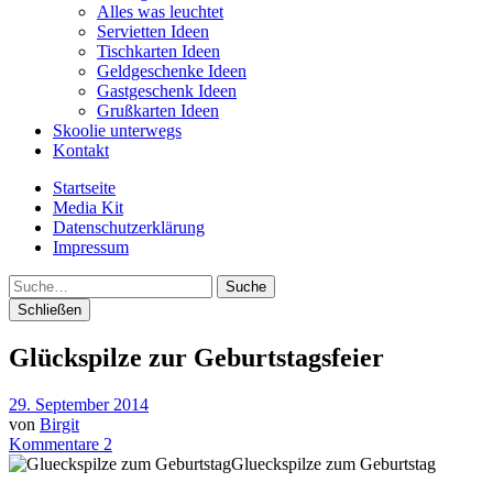
Alles was leuchtet
Servietten Ideen
Tischkarten Ideen
Geldgeschenke Ideen
Gastgeschenk Ideen
Grußkarten Ideen
Skoolie unterwegs
Kontakt
Startseite
Media Kit
Datenschutzerklärung
Impressum
Suche
Schließen
Glückspilze zur Geburtstagsfeier
29. September 2014
von
Birgit
Kommentare 2
Glueckspilze zum Geburtstag