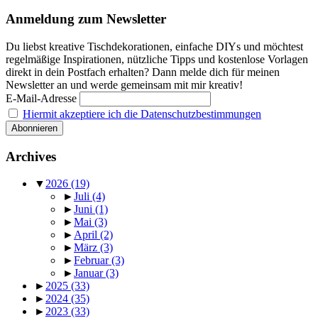
Anmeldung zum Newsletter
Du liebst kreative Tischdekorationen, einfache DIYs und möchtest
regelmäßige Inspirationen, nützliche Tipps und kostenlose Vorlagen
direkt in dein Postfach erhalten? Dann melde dich für meinen
Newsletter an und werde gemeinsam mit mir kreativ!
E-Mail-Adresse
Hiermit akzeptiere ich die Datenschutzbestimmungen
Archives
▼
2026
(19)
►
Juli
(4)
►
Juni
(1)
►
Mai
(3)
►
April
(2)
►
März
(3)
►
Februar
(3)
►
Januar
(3)
►
2025
(33)
►
2024
(35)
►
2023
(33)