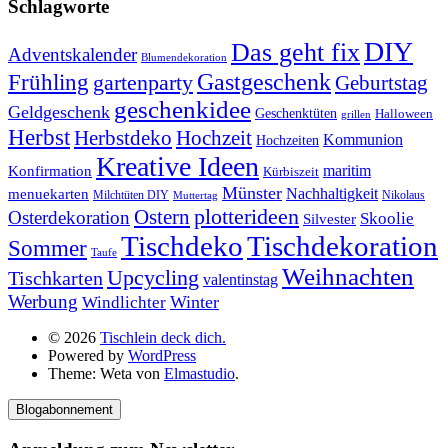
Schlagworte
DIY
Das geht fix
Adventskalender
Blumendekoration
Gastgeschenk
Frühling
gartenparty
Geburtstag
geschenkidee
Geldgeschenk
Geschenktüten
Halloween
grillen
Herbst
Herbstdeko
Hochzeit
Kommunion
Hochzeiten
Kreative Ideen
Konfirmation
maritim
Kürbiszeit
Münster
Nachhaltigkeit
menuekarten
Milchtüten DIY
Nikolaus
Muttertag
plotterideen
Ostern
Osterdekoration
Skoolie
Silvester
Tischdekoration
Tischdeko
Sommer
Taufe
Weihnachten
Upcycling
Tischkarten
valentinstag
Werbung
Winter
Windlichter
© 2026
Tischlein deck dich.
Powered by
WordPress
Theme: Weta von
Elmastudio
.
Blogabonnement