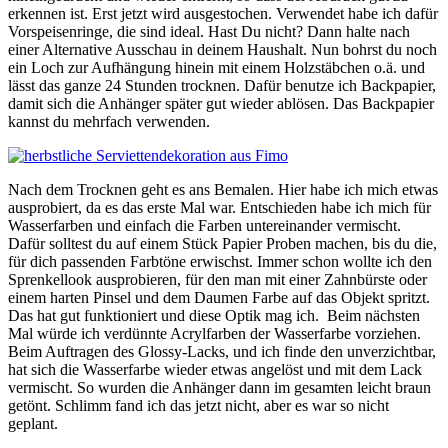
erkennen ist. Erst jetzt wird ausgestochen. Verwendet habe ich dafür
Vorspeisenringe, die sind ideal. Hast Du nicht? Dann halte nach
einer Alternative Ausschau in deinem Haushalt. Nun bohrst du noch
ein Loch zur Aufhängung hinein mit einem Holzstäbchen o.ä. und
lässt das ganze 24 Stunden trocknen. Dafür benutze ich Backpapier,
damit sich die Anhänger später gut wieder ablösen. Das Backpapier
kannst du mehrfach verwenden.
Nach dem Trocknen geht es ans Bemalen. Hier habe ich mich etwas
ausprobiert, da es das erste Mal war. Entschieden habe ich mich für
Wasserfarben und einfach die Farben untereinander vermischt.
Dafür solltest du auf einem Stück Papier Proben machen, bis du die,
für dich passenden Farbtöne erwischst. Immer schon wollte ich den
Sprenkellook ausprobieren, für den man mit einer Zahnbürste oder
einem harten Pinsel und dem Daumen Farbe auf das Objekt spritzt.
Das hat gut funktioniert und diese Optik mag ich. Beim nächsten
Mal würde ich verdünnte Acrylfarben der Wasserfarbe vorziehen.
Beim Auftragen des Glossy-Lacks, und ich finde den unverzichtbar,
hat sich die Wasserfarbe wieder etwas angelöst und mit dem Lack
vermischt. So wurden die Anhänger dann im gesamten leicht braun
getönt. Schlimm fand ich das jetzt nicht, aber es war so nicht
geplant.