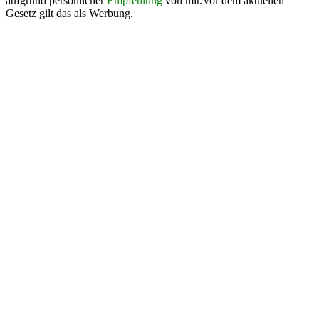
aufgrund persönlicher
Empfehlung
von mir.Vor dem aktuellen
Gesetz gilt das als Werbung.