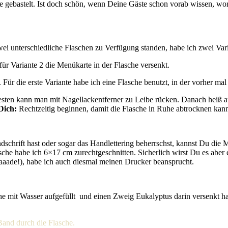
e gebastelt. Ist doch schön, wenn Deine Gäste schon vorab wissen, wor
ei unterschiedliche Flaschen zu Verfügung standen, habe ich zwei Vari
für Variante 2 die Menükarte in der Flasche versenkt.
ür die erste Variante habe ich eine Flasche benutzt, in der vorher mal 
esten kann man mit Nagellackentferner zu Leibe rücken. Danach heiß au
Dich:
Rechtzeitig beginnen, damit die Flasche in Ruhe abtrocknen kann. 
hrift hast oder sogar das Handlettering beherrschst, kannst Du die Me
sche habe ich 6×17 cm zurechtgeschnitten. Sicherlich wirst Du es aber
haaade!), habe ich auch diesmal meinen Drucker beansprucht.
asche mit Wasser aufgefüllt und einen Zweig Eukalyptus darin versenkt
Band durch die Flasche.