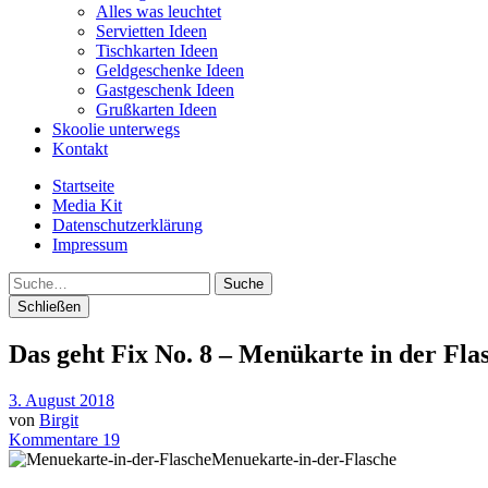
Alles was leuchtet
Servietten Ideen
Tischkarten Ideen
Geldgeschenke Ideen
Gastgeschenk Ideen
Grußkarten Ideen
Skoolie unterwegs
Kontakt
Startseite
Media Kit
Datenschutzerklärung
Impressum
Suche
Schließen
Das geht Fix No. 8 – Menükarte in der Fla
3. August 2018
von
Birgit
Kommentare 19
Menuekarte-in-der-Flasche