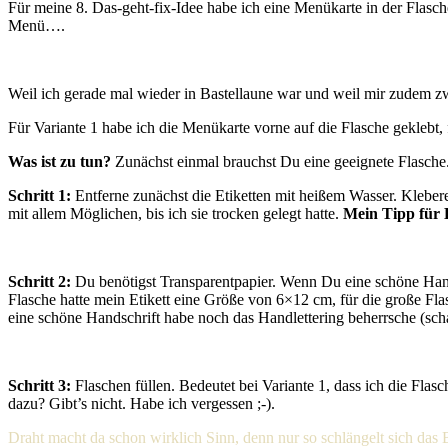
Für meine 8. Das-geht-fix-Idee habe ich eine Menükarte in der Flasch
Menü….
Weil ich gerade mal wieder in Bastellaune war und weil mir zudem zw
Für Variante 1 habe ich die Menükarte vorne auf die Flasche geklebt, 
Was ist zu tun?
Zunächst einmal brauchst Du eine geeignete Flasche. F
Schritt 1:
Entferne zunächst die Etiketten mit heißem Wasser. Kleber
mit allem Möglichen, bis ich sie trocken gelegt hatte.
Mein Tipp für 
Schritt 2:
Du benötigst Transparentpapier. Wenn Du eine schöne Handsc
Flasche hatte mein Etikett eine Größe von 6×12 cm, für die große Fla
eine schöne Handschrift habe noch das Handlettering beherrsche (sc
Schritt 3:
Flaschen füllen. Bedeutet bei Variante 1, dass ich die Fl
dazu? Gibt’s nicht. Habe ich vergessen ;-).
Draht macht da schon wirklich Sinn, denn nur so schlängelt sich das 