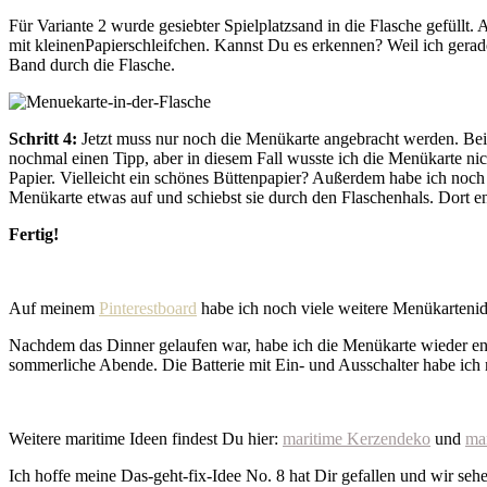
Für Variante 2 wurde gesiebter Spielplatzsand in die Flasche gefüllt
mit kleinenPapierschleifchen. Kannst Du es erkennen? Weil ich gerade
Band durch die Flasche.
Schritt 4:
Jetzt muss nur noch die Menükarte angebracht werden. Bei 
nochmal einen Tipp, aber in diesem Fall wusste ich die Menükarte nich
Papier. Vielleicht ein schönes Büttenpapier? Außerdem habe ich noc
Menükarte etwas auf und schiebst sie durch den Flaschenhals. Dort entf
Fertig!
Auf meinem
Pinterestboard
habe ich noch viele weitere Menükarteni
Nachdem das Dinner gelaufen war, habe ich die Menükarte wieder entfer
sommerliche Abende. Die Batterie mit Ein- und Ausschalter habe ich m
Weitere maritime Ideen findest Du hier:
maritime Kerzendeko
und
ma
Ich hoffe meine Das-geht-fix-Idee No. 8 hat Dir gefallen und wir se