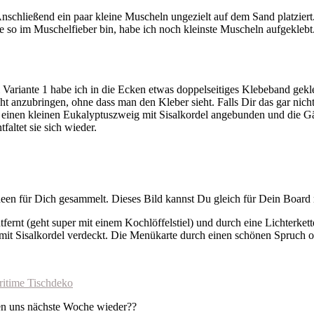
. Anschließend ein paar kleine Muscheln ungezielt auf dem Sand platzie
 so im Muschelfieber bin, habe ich noch kleinste Muscheln aufgeklebt.
Variante 1 habe ich in die Ecken etwas doppelseitiges Klebeband gekle
t anzubringen, ohne dass man den Kleber sieht. Falls Dir das gar nicht
h einen kleinen Eukalyptuszweig mit Sisalkordel angebunden und die G
altet sie sich wieder.
deen für Dich gesammelt. Dieses Bild kannst Du gleich für Dein Board
nt (geht super mit einem Kochlöffelstiel) und durch eine Lichterkette 
it Sisalkordel verdeckt. Die Menükarte durch einen schönen Spruch ode
ritime Tischdeko
hen uns nächste Woche wieder??