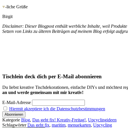
♥
-liche Grüße
Birgit
Disclaimer: Dieser Blogpost enthält werbliche Inhalte, weil Produkt
Setzen von Links zu älteren Beiträgen auf meinem Blog erfolgt aufgr
Tischlein deck dich per E-Mail abonnieren
Du liebst kreative Tischdekorationen, einfache DIYs und möchtest reg
an und werde gemeinsam mit mir kreativ!
E-Mail-Adresse
Hiermit akzeptiere ich die Datenschutzbestimmungen
Kategorie
Blog
,
Das geht fix! Kreativ-Freitag!
,
Upcyclingideen
Schlagwörter
Das geht fix
,
maritim
,
menuekarten
,
Upcycling