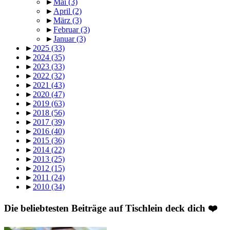
►
Mai
(3)
►
April
(2)
►
März
(3)
►
Februar
(3)
►
Januar
(3)
►
2025
(33)
►
2024
(35)
►
2023
(33)
►
2022
(32)
►
2021
(43)
►
2020
(47)
►
2019
(63)
►
2018
(56)
►
2017
(39)
►
2016
(40)
►
2015
(36)
►
2014
(22)
►
2013
(25)
►
2012
(15)
►
2011
(24)
►
2010
(34)
Die beliebtesten Beiträge auf Tischlein deck dich ❤️