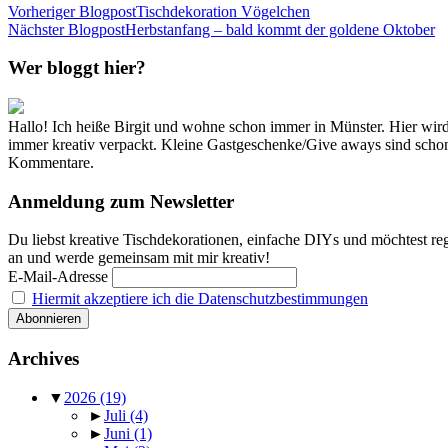
Vorheriger Blogpost
Tischdekoration Vögelchen
Nächster Blogpost
Herbstanfang – bald kommt der goldene Oktober
Wer bloggt hier?
Hallo! Ich heiße Birgit und wohne schon immer in Münster. Hier w
immer kreativ verpackt. Kleine Gastgeschenke/Give aways sind schon f
Kommentare.
Anmeldung zum Newsletter
Du liebst kreative Tischdekorationen, einfache DIYs und möchtest reg
an und werde gemeinsam mit mir kreativ!
E-Mail-Adresse
Hiermit akzeptiere ich die Datenschutzbestimmungen
Archives
▼
2026
(19)
►
Juli
(4)
►
Juni
(1)