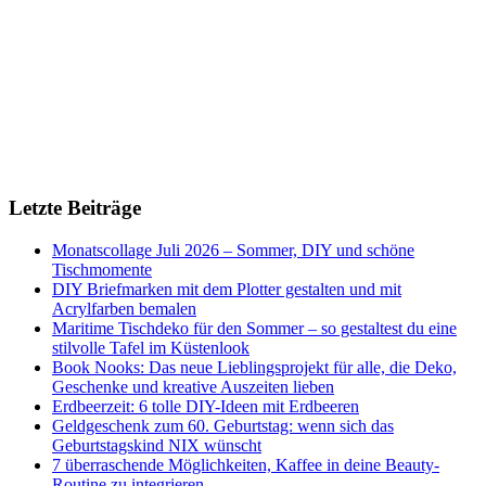
Letzte Beiträge
Monatscollage Juli 2026 – Sommer, DIY und schöne
Tischmomente
DIY Briefmarken mit dem Plotter gestalten und mit
Acrylfarben bemalen
Maritime Tischdeko für den Sommer – so gestaltest du eine
stilvolle Tafel im Küstenlook
Book Nooks: Das neue Lieblingsprojekt für alle, die Deko,
Geschenke und kreative Auszeiten lieben
Erdbeerzeit: 6 tolle DIY-Ideen mit Erdbeeren
Geldgeschenk zum 60. Geburtstag: wenn sich das
Geburtstagskind NIX wünscht
7 überraschende Möglichkeiten, Kaffee in deine Beauty-
Routine zu integrieren