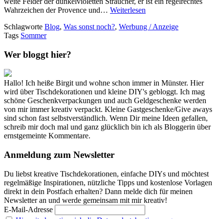
weite Felder der dunkelvioletten Sträucher, er ist ein regelrechtes
Wahrzeichen der Provence und…
Weiterlesen
Schlagworte
Blog
,
Was sonst noch?
,
Werbung / Anzeige
Tags
Sommer
Wer bloggt hier?
Hallo! Ich heiße Birgit und wohne schon immer in Münster. Hier
wird über Tischdekorationen und kleine DIY's gebloggt. Ich mag
schöne Geschenkverpackungen und auch Geldgeschenke werden
von mir immer kreativ verpackt. Kleine Gastgeschenke/Give aways
sind schon fast selbstverständlich. Wenn Dir meine Ideen gefallen,
schreib mir doch mal und ganz glücklich bin ich als Bloggerin über
ernstgemeinte Kommentare.
Anmeldung zum Newsletter
Du liebst kreative Tischdekorationen, einfache DIYs und möchtest
regelmäßige Inspirationen, nützliche Tipps und kostenlose Vorlagen
direkt in dein Postfach erhalten? Dann melde dich für meinen
Newsletter an und werde gemeinsam mit mir kreativ!
E-Mail-Adresse