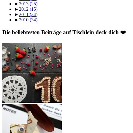
►
2013
(25)
►
2012
(15)
►
2011
(24)
►
2010
(34)
Die beliebtesten Beiträge auf Tischlein deck dich ❤️