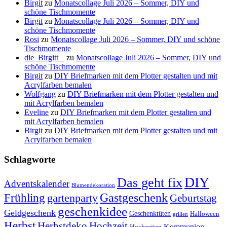
Birgit
zu
Monatscollage Juli 2026 – Sommer, DIY und
schöne Tischmomente
Birgit
zu
Monatscollage Juli 2026 – Sommer, DIY und
schöne Tischmomente
Rosi
zu
Monatscollage Juli 2026 – Sommer, DIY und schöne
Tischmomente
die_Birgitt _
zu
Monatscollage Juli 2026 – Sommer, DIY und
schöne Tischmomente
Birgit
zu
DIY Briefmarken mit dem Plotter gestalten und mit
Acrylfarben bemalen
Wolfgang
zu
DIY Briefmarken mit dem Plotter gestalten und
mit Acrylfarben bemalen
Eveline
zu
DIY Briefmarken mit dem Plotter gestalten und
mit Acrylfarben bemalen
Birgit
zu
DIY Briefmarken mit dem Plotter gestalten und mit
Acrylfarben bemalen
Schlagworte
DIY
Das geht fix
Adventskalender
Blumendekoration
Gastgeschenk
Frühling
gartenparty
Geburtstag
geschenkidee
Geldgeschenk
Geschenktüten
Halloween
grillen
Herbst
Herbstdeko
Hochzeit
Kommunion