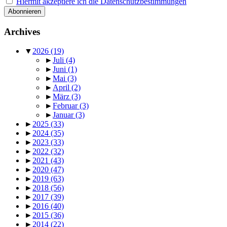
Hiermit akzeptiere ich die Datenschutzbestimmungen
Archives
▼
2026
(19)
►
Juli
(4)
►
Juni
(1)
►
Mai
(3)
►
April
(2)
►
März
(3)
►
Februar
(3)
►
Januar
(3)
►
2025
(33)
►
2024
(35)
►
2023
(33)
►
2022
(32)
►
2021
(43)
►
2020
(47)
►
2019
(63)
►
2018
(56)
►
2017
(39)
►
2016
(40)
►
2015
(36)
►
2014
(22)