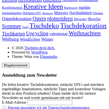
Hochzeiten
Kreative Ideen
Konfirmation
maritim
Kürbiszeit
Münster
Nachhaltigkeit
menuekarten
Milchtüten DIY
Nikolaus
Muttertag
plotterideen
Ostern
Osterdekoration
Skoolie
Silvester
Tischdekoration
Tischdeko
Sommer
Taufe
Weihnachten
Upcycling
Tischkarten
valentinstag
Werbung
Winter
Windlichter
© 2026
Tischlein deck dich.
Powered by
WordPress
Theme: Weta von
Elmastudio
.
Blogabonnement
Anmeldung zum Newsletter
Du liebst kreative Tischdekorationen, einfache DIYs und möchtest
regelmäßige Inspirationen, nützliche Tipps und kostenlose Vorlagen
direkt in dein Postfach erhalten? Dann melde dich für meinen
Newsletter an und werde gemeinsam mit mir kreativ!
E-Mail-Adresse
Hiermit akzeptiere ich die Datenschutzbestimmungen