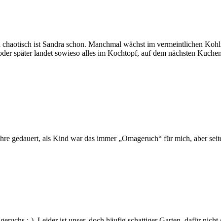
chaotisch ist Sandra schon. Manchmal wächst im vermeintlichen Kohlr
r oder später landet sowieso alles im Kochtopf, auf dem nächsten Kuch
 Jahre gedauert, als Kind war das immer „Omageruch“ für mich, aber sei
ruchs ;-). Leider ist unser, doch häufig schattiger Garten, dafür nicht