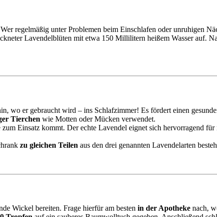
. Wer regelmäßig unter Problemen beim Einschlafen oder unruhigen Näc
ockneter Lavendelblüten mit etwa 150 Millilitern heißem Wasser auf. Na
in, wo er gebraucht wird – ins Schlafzimmer! Es fördert einen gesun
iger Tierchen
wie Motten oder Mücken verwendet.
ie zum Einsatz kommt. Der echte Lavendel eignet sich hervorragend fü
Schrank
zu gleichen Teilen
aus den drei genannten Lavendelarten besteh
ende Wickel bereiten. Frage hierfür am besten
in der Apotheke
nach, we
0 Tropfen
auf ein sauberes Baumwolltuch gegeben. Anschließend schlä