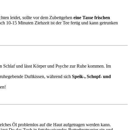
hten leidet, sollte vor dem Zubettgehen
eine
Tasse frischen
ch 10-15 Minuten Ziehzeit ist der Tee fertig und kann getrunken
den Schlaf und lässt Körper und Psyche zur Ruhe kommen. Im
r ruhegebende Duftkissen, während sich
Speik-, Schopf- und
en!
lches Öl problemlos auf die Haut aufgetragen werden kann.
gst Du das Tuch in fettabweisendes Butterbrotpapier ein und