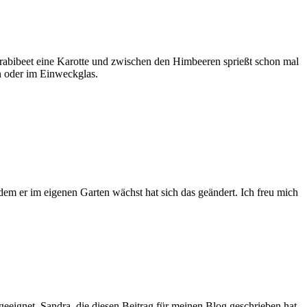
abibeet eine Karotte und zwischen den Himbeeren sprießt schon mal
en oder im Einweckglas.
tdem er im eigenen Garten wächst hat sich das geändert. Ich freu mich
 geeignet. Sandra, die diesen Beitrag für meinen Blog geschrieben hat,