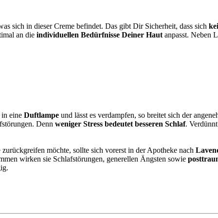
as sich in dieser Creme befindet. Das gibt Dir Sicherheit, dass sich
ke
timal an die
individuellen Bedürfnisse Deiner Haut
anpasst. Neben L
 in eine
Duftlampe
und lässt es verdampfen, so breitet sich der ange
lafstörungen. Denn
weniger Stress
bedeutet besseren Schlaf
. Verdünnt
urückgreifen möchte, sollte sich vorerst in der Apotheke nach
Lavend
ommen wirken sie Schlafstörungen, generellen Ängsten sowie
posttrau
ig.