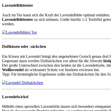
Lavendelblütentee
Auch im Tee kann sich die Kraft der Lavendelblüte optimal entfalten
Lavendelblütentee
zu sich nehmen. Gieße hierfür 1-2 Teelöffel getr
werden.
Duftkissen oder -säckchen
Ein Kissen mit Lavendel bringt den angenehmen Geruch genau dort h
Gegensatz dazu werden Duftsäckchen vor allem für die Abwehr
läst
Der große Unterschied zwischen den beiden ist die Lavendelsorte, d
Wolllavendel
als wirksamer Schutz vor Insekten erwiesen hat.
Tipp: Für bestmögliche Ergebnisse sollte das Duftsäckchen für den 
Lavendelwickel
Mithilfe eines speziellen Lavendelöls lassen sich besonders entspann
Hast du das passende Produkt gefunden, so werden davon ungefähr
1