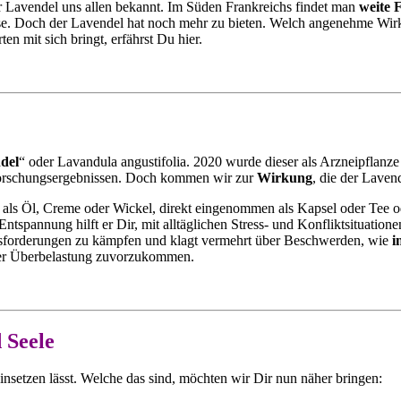
r Lavendel uns allen bekannt. Im Süden Frankreichs findet man
weite 
se. Doch der Lavendel hat noch mehr zu bieten. Welch angenehme Wir
n mit sich bringt, erfährst Du hier.
del
“ oder Lavandula angustifolia. 2020 wurde dieser als Arzneipflanze 
 Forschungsergebnissen. Doch kommen wir zur
Wirkung
, die der Laven
als Öl, Creme oder Wickel, direkt eingenommen als Kapsel oder Tee od
ntspannung hilft er Dir, mit alltäglichen Stress- und Konfliktsituatio
rausforderungen zu kämpfen und klagt vermehrt über Beschwerden, wie
i
iner Überbelastung zuvorzukommen.
 Seele
insetzen lässt. Welche das sind, möchten wir Dir nun näher bringen: