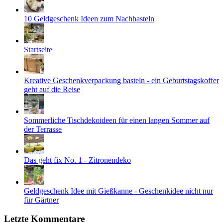
10 Geldgeschenk Ideen zum Nachbasteln
Startseite
Kreative Geschenkverpackung basteln - ein Geburtstagskoffer
geht auf die Reise
Sommerliche Tischdekoideen für einen langen Sommer auf
der Terrasse
Das geht fix No. 1 - Zitronendeko
Geldgeschenk Idee mit Gießkanne - Geschenkidee nicht nur
für Gärtner
Letzte Kommentare