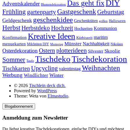
DIY
Das geht fix
Adventskalender
Blumendekoration
Gastgeschenk
Frühling
gartenparty
Geburtstag
geschenkidee
Geldgeschenk
Geschenktüten
Halloween
grillen
Herbst
Herbstdeko
Hochzeit
Kommunion
Hochzeiten
Kreative Ideen
Konfirmation
maritim
Kürbiszeit
Münster
Nachhaltigkeit
menuekarten
Milchtüten DIY
Nikolaus
Muttertag
plotterideen
Ostern
Osterdekoration
Skoolie
Silvester
Tischdekoration
Tischdeko
Sommer
Taufe
Weihnachten
Upcycling
Tischkarten
valentinstag
Werbung
Winter
Windlichter
© 2026
Tischlein deck dich.
Powered by
WordPress
Theme: Weta von
Elmastudio
.
Blogabonnement
Anmeldung zum Newsletter
Du liebst kreative Tischdekorationen, einfache DIYs und möchtest