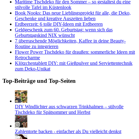
Maritime Tischdeko für den Sommer – so gestaltest du eine
stilvolle Tafel im Küstenlook
Book Nooks: Das neue Lieblingsprojekt für alle, die Deko,
Geschenke und kreative Auszeiten lieben
Erdbeerzeit: 6 tolle DIY-Ideen mit Erdbeeren
Geldgeschenk zum 60. Geburtstag: wenn sich das
Geburtstagskind NIX wünscht
7 überraschende Möglichkeiten, Kaffee in deine Beauty-
Routine zu integrieren
Flower Power Tischdeko für draußen: sommerliche Ideen mit
Retrocharme
Klötzchentablett DIY: mit Gießpulver und Serviettentechnik
zum Deko-Unikat
Top-Beiträge und Top-Seiten
DIY Windlichter aus schwarzen Trinkhalmen – stilvolle
Tischdeko für Spätsommer und Herbst
Zahlentorte backen - einfacher als Du vielleicht denkst