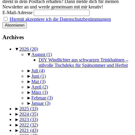
direkt in dein Postfach erhalten? Dann melde dich für meinen
Newsletter an und werde gemeinsam mit mir kreativ!
E-Mail-Adresse
Hiermit akzeptiere ich die Datenschutzbestimmungen
Archives
▼
2026
(20)
▼
August
(1)
DIY Windlichter aus schwarzen Trinkhalmen –
stilvolle Tischdeko für Spätsommer und Herbst
►
Juli
(4)
►
Juni
(1)
►
Mai
(3)
►
April
(2)
►
März
(3)
►
Februar
(3)
►
Januar
(3)
►
2025
(33)
►
2024
(35)
►
2023
(33)
►
2022
(32)
►
2021
(43)