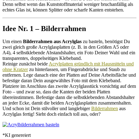
Denn selbst wenn das Kunststoffmaterial weniger bruchanfällig als
echtes Glas ist, können Splitter oder scharfe Kanten entstehen.
Idee Nr. 1 – Bilderrahmen
Um einen
Bilderrahmen aus Acrylglas
zu basteln, benötigst Du
zwei gleich große Acrylglasplatten (z. B. in den Größen A5 oder
A4), 4 selbstklebende Abstandshalter, ein Foto Deiner Wahl und ein
transparentes, doppelseitiges Klebeband.
Reinige zunächst beide
Acrylplatten gründlich mit Hausmitteln und
ohne Kratzer
zu hinterlassen, um Fingerabdrücke und Staub zu
entfernen. Lege danach eine der Platten auf Deine Arbeitsfläche und
befestige daran Dein ausgewähltes Foto mit dem Klebeband.
Platziere im Anschluss das zweite Acrylglasstück vorsichtig auf dem
Foto – und zwar so, dass die Kanten der beiden Platten
übereinstimmen. Befestige dann die selbstklebenden Abstandshalter
an jeder Ecke, damit die beiden Acrylglasplatten zusammenhalten.
Und schon ist Dein stilvoller und langlebiger
Bilderrahmen
aus
Acrylglas fertig! Sieht doch einfach toll aus, oder?
*KI genereiert