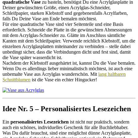
quadratische Vase
zu basteln, benötigst Du eine Acrylglasplatte in
Deiner gewünschten Größe, einen Acrylglas-Schneider,
Schleifpapier, starken Klebstoff und gegebenenfalls Acrylfarben,
falls Du Deine Vase am Ende bemalen möchtest.
Für eine quadratische Vase sind vier Seitenteile und eine Basis
erforderlich. Schneide die Platte in die gewünschten Abmessungen
mit dem Acrylglas-Schneider zu. Glätte im Anschluss sämtliche
Kanten mit dem Schleifpapier. Verwende reichlich Klebstoff, um die
einzelnen Acrylglasplatten miteinander zu verbinden – stelle dabei
unbedingt sicher, dass die Verbindungen dicht und fest sind, damit
die Vase später wasserdicht ist.
Nachdem der Klebstoff ausgehärtet ist, kannst Du die Vase bemalen.
Wenn Du es allerdings lieber minimalistisch möchtest, ist auch eine
unbemalte Vase aus Acrylglas wunderschön. Mit
lang haltbaren
Schnittblumen
ist die Vase ein echter Hingucker!
Idee Nr. 5 – Personalisiertes Lesezeichen
Ein
personalisiertes Lesezeichen
ist nicht nur praktisch, sondern
auch ein schönes, individuelles Geschenk für alle Buchliebhaber.
Was Du dafür brauchst, sind eine möglichst dünne Acrylglasplatte,