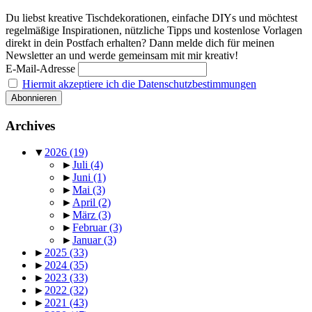
Du liebst kreative Tischdekorationen, einfache DIYs und möchtest
regelmäßige Inspirationen, nützliche Tipps und kostenlose Vorlagen
direkt in dein Postfach erhalten? Dann melde dich für meinen
Newsletter an und werde gemeinsam mit mir kreativ!
E-Mail-Adresse
Hiermit akzeptiere ich die Datenschutzbestimmungen
Archives
▼
2026
(19)
►
Juli
(4)
►
Juni
(1)
►
Mai
(3)
►
April
(2)
►
März
(3)
►
Februar
(3)
►
Januar
(3)
►
2025
(33)
►
2024
(35)
►
2023
(33)
►
2022
(32)
►
2021
(43)