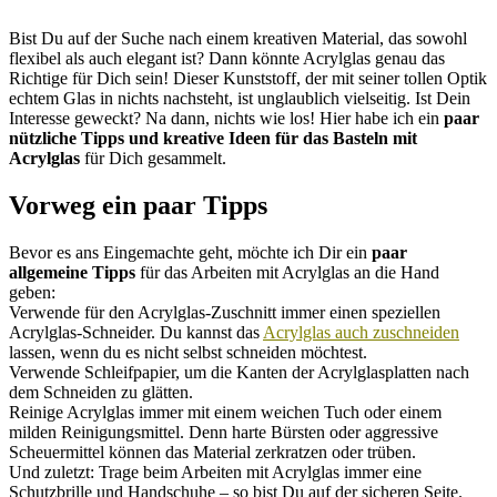
Bist Du auf der Suche nach einem kreativen Material, das sowohl
flexibel als auch elegant ist? Dann könnte Acrylglas genau das
Richtige für Dich sein! Dieser Kunststoff, der mit seiner tollen Optik
echtem Glas in nichts nachsteht, ist unglaublich vielseitig. Ist Dein
Interesse geweckt? Na dann, nichts wie los! Hier habe ich ein
paar
nützliche Tipps und kreative Ideen für das Basteln mit
Acrylglas
für Dich gesammelt.
Vorweg ein paar Tipps
Bevor es ans Eingemachte geht, möchte ich Dir ein
paar
allgemeine Tipps
für das Arbeiten mit Acrylglas an die Hand
geben:
Verwende für den Acrylglas-Zuschnitt immer einen speziellen
Acrylglas-Schneider. Du kannst das
Acrylglas auch zuschneiden
lassen, wenn du es nicht selbst schneiden möchtest.
Verwende Schleifpapier, um die Kanten der Acrylglasplatten nach
dem Schneiden zu glätten.
Reinige Acrylglas immer mit einem weichen Tuch oder einem
milden Reinigungsmittel. Denn harte Bürsten oder aggressive
Scheuermittel können das Material zerkratzen oder trüben.
Und zuletzt: Trage beim Arbeiten mit Acrylglas immer eine
Schutzbrille und Handschuhe – so bist Du auf der sicheren Seite.