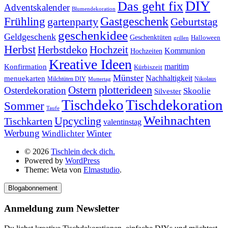
DIY
Das geht fix
Adventskalender
Blumendekoration
Gastgeschenk
Frühling
gartenparty
Geburtstag
geschenkidee
Geldgeschenk
Geschenktüten
Halloween
grillen
Herbst
Herbstdeko
Hochzeit
Kommunion
Hochzeiten
Kreative Ideen
Konfirmation
maritim
Kürbiszeit
Münster
Nachhaltigkeit
menuekarten
Milchtüten DIY
Nikolaus
Muttertag
plotterideen
Ostern
Osterdekoration
Skoolie
Silvester
Tischdekoration
Tischdeko
Sommer
Taufe
Weihnachten
Upcycling
Tischkarten
valentinstag
Werbung
Winter
Windlichter
© 2026
Tischlein deck dich.
Powered by
WordPress
Theme: Weta von
Elmastudio
.
Blogabonnement
Anmeldung zum Newsletter