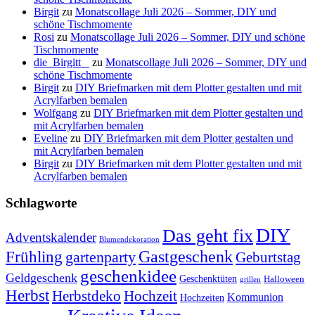
Birgit
zu
Monatscollage Juli 2026 – Sommer, DIY und
schöne Tischmomente
Rosi
zu
Monatscollage Juli 2026 – Sommer, DIY und schöne
Tischmomente
die_Birgitt _
zu
Monatscollage Juli 2026 – Sommer, DIY und
schöne Tischmomente
Birgit
zu
DIY Briefmarken mit dem Plotter gestalten und mit
Acrylfarben bemalen
Wolfgang
zu
DIY Briefmarken mit dem Plotter gestalten und
mit Acrylfarben bemalen
Eveline
zu
DIY Briefmarken mit dem Plotter gestalten und
mit Acrylfarben bemalen
Birgit
zu
DIY Briefmarken mit dem Plotter gestalten und mit
Acrylfarben bemalen
Schlagworte
DIY
Das geht fix
Adventskalender
Blumendekoration
Gastgeschenk
Frühling
gartenparty
Geburtstag
geschenkidee
Geldgeschenk
Geschenktüten
Halloween
grillen
Herbst
Herbstdeko
Hochzeit
Kommunion
Hochzeiten