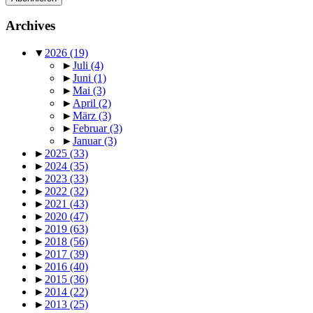
Archives
▼
2026
(19)
►
Juli
(4)
►
Juni
(1)
►
Mai
(3)
►
April
(2)
►
März
(3)
►
Februar
(3)
►
Januar
(3)
►
2025
(33)
►
2024
(35)
►
2023
(33)
►
2022
(32)
►
2021
(43)
►
2020
(47)
►
2019
(63)
►
2018
(56)
►
2017
(39)
►
2016
(40)
►
2015
(36)
►
2014
(22)
►
2013
(25)