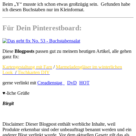
Beim „Y“ musste ich schon etwas großzügig sein. Gefunden habe
ich diesen Buchstaben nur im Kleinformat.
Für Dein Pinterestboard:
Diese
Blogposts
passen gut zu meinem heutigen Artikel, alle gehen
ganz fix:
Kartengestaltung mit Farn
/
Marmeladengläser im winterlichen
Look
/
Tischkarten DIY
gerne verlinkt mit
Creadienstag
DvD
HOT
♥-liche Grüße
Birgit
Disclaimer: Dieser Blogpost enthält werbliche Inhalte, weil
Produkte erkennbar sind oder unbeauftragt benannt werden und ein
anderer Blog verlinkt wurde. Vor dem aktuellen Gesetz gilt das als