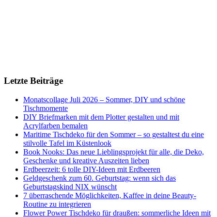
Letzte Beiträge
Monatscollage Juli 2026 – Sommer, DIY und schöne
Tischmomente
DIY Briefmarken mit dem Plotter gestalten und mit
Acrylfarben bemalen
Maritime Tischdeko für den Sommer – so gestaltest du eine
stilvolle Tafel im Küstenlook
Book Nooks: Das neue Lieblingsprojekt für alle, die Deko,
Geschenke und kreative Auszeiten lieben
Erdbeerzeit: 6 tolle DIY-Ideen mit Erdbeeren
Geldgeschenk zum 60. Geburtstag: wenn sich das
Geburtstagskind NIX wünscht
7 überraschende Möglichkeiten, Kaffee in deine Beauty-
Routine zu integrieren
Flower Power Tischdeko für draußen: sommerliche Ideen mit