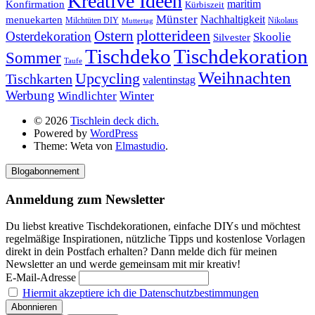
Kreative Ideen
Konfirmation
maritim
Kürbiszeit
Münster
Nachhaltigkeit
menuekarten
Milchtüten DIY
Nikolaus
Muttertag
plotterideen
Ostern
Osterdekoration
Skoolie
Silvester
Tischdekoration
Tischdeko
Sommer
Taufe
Weihnachten
Upcycling
Tischkarten
valentinstag
Werbung
Winter
Windlichter
© 2026
Tischlein deck dich.
Powered by
WordPress
Theme: Weta von
Elmastudio
.
Blogabonnement
Anmeldung zum Newsletter
Du liebst kreative Tischdekorationen, einfache DIYs und möchtest
regelmäßige Inspirationen, nützliche Tipps und kostenlose Vorlagen
direkt in dein Postfach erhalten? Dann melde dich für meinen
Newsletter an und werde gemeinsam mit mir kreativ!
E-Mail-Adresse
Hiermit akzeptiere ich die Datenschutzbestimmungen