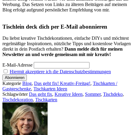
Werbung. Das Setzen von Links zu älteren Beiträgen auf meinem
Blog erfolgt aufgrund persönlicher Empfehlung von mir.
Tischlein deck dich per E-Mail abonnieren
Du liebst kreative Tischdekorationen, einfache DIYs und möchtest
regelmäßige Inspirationen, nützliche Tipps und kostenlose Vorlagen
direkt in dein Postfach erhalten?
Dann melde dich für meinen
Newsletter an und werde gemeinsam mit mir kreativ!
E-Mail-Adresse
Hiermit akzeptiere ich die Datenschutzbestimmungen
Kategorie
Blog
,
Das geht fix! Kreativ-Freitag!
,
Tischkarten /
Gastgeschenke
,
Tischkarten Ideen
Schlagwörter
Das geht fix
,
Kreative Ideen
,
Sommer
,
Tischdeko
,
Tischdekoration
,
Tischkarten