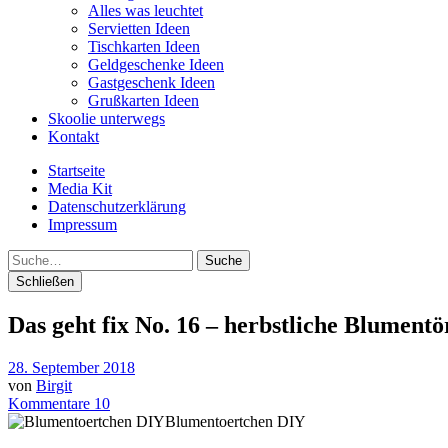
Alles was leuchtet
Servietten Ideen
Tischkarten Ideen
Geldgeschenke Ideen
Gastgeschenk Ideen
Grußkarten Ideen
Skoolie unterwegs
Kontakt
Startseite
Media Kit
Datenschutzerklärung
Impressum
Suche
Schließen
Das geht fix No. 16 – herbstliche Blument
28. September 2018
von
Birgit
Kommentare 10
Blumentoertchen DIY