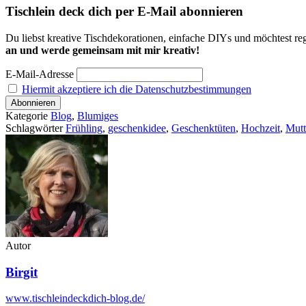
Tischlein deck dich per E-Mail abonnieren
Du liebst kreative Tischdekorationen, einfache DIYs und möchtest reg
an und werde gemeinsam mit mir kreativ!
E-Mail-Adresse
Hiermit akzeptiere ich die Datenschutzbestimmungen
Kategorie
Blog
,
Blumiges
Schlagwörter
Frühling
,
geschenkidee
,
Geschenktüten
,
Hochzeit
,
Mutt
Autor
Birgit
www.tischleindeckdich-blog.de/