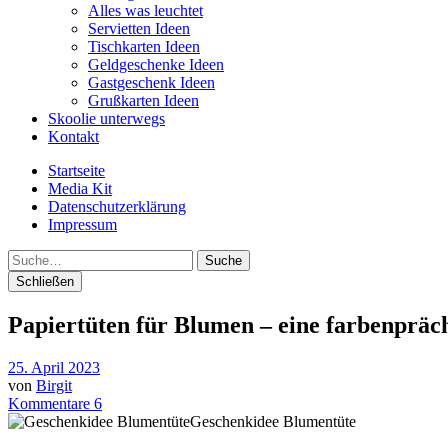
Alles was leuchtet
Servietten Ideen
Tischkarten Ideen
Geldgeschenke Ideen
Gastgeschenk Ideen
Grußkarten Ideen
Skoolie unterwegs
Kontakt
Startseite
Media Kit
Datenschutzerklärung
Impressum
Suche
Schließen
Papiertüten für Blumen – eine farbenpräc
25. April 2023
von
Birgit
Kommentare 6
Geschenkidee Blumentüte