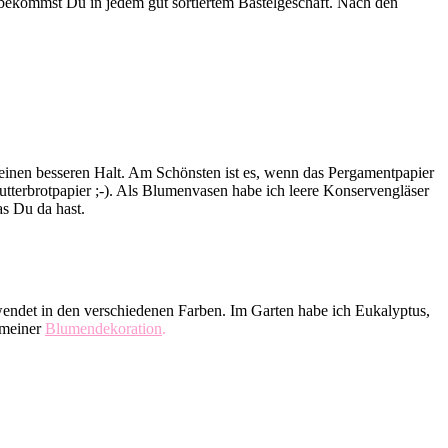
r bekommst Du in jedem gut sortiertem Bastelgeschäft. Nach den
 einen besseren Halt. Am Schönsten ist es, wenn das Pergamentpapier
tterbrotpapier ;-). Als Blumenvasen habe ich leere Konservengläser
as Du da hast.
endet in den verschiedenen Farben. Im Garten habe ich Eukalyptus,
 meiner
Blumendekoration
.