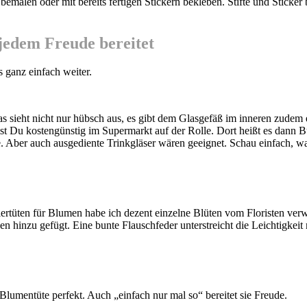
bemalen oder mit bereits fertigen Stickern bekleben. Stifte und Sticke
jedem Freude bereitet
s ganz einfach weiter.
as sieht nicht nur hübsch aus, es gibt dem Glasgefäß im inneren zudem
 Du kostengünstig im Supermarkt auf der Rolle. Dort heißt es dann Bu
Aber auch ausgediente Trinkgläser wären geeignet. Schau einfach, w
rtüten für Blumen habe ich dezent einzelne Blüten vom Floristen verw
 hinzu gefügt. Eine bunte Flauschfeder unterstreicht die Leichtigkeit
e Blumentüte perfekt. Auch „einfach nur mal so“ bereitet sie Freude.