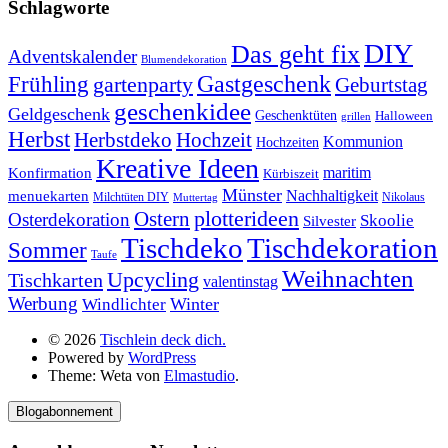
Schlagworte
DIY
Das geht fix
Adventskalender
Blumendekoration
Gastgeschenk
Frühling
gartenparty
Geburtstag
geschenkidee
Geldgeschenk
Geschenktüten
Halloween
grillen
Herbst
Herbstdeko
Hochzeit
Kommunion
Hochzeiten
Kreative Ideen
Konfirmation
maritim
Kürbiszeit
Münster
Nachhaltigkeit
menuekarten
Milchtüten DIY
Nikolaus
Muttertag
plotterideen
Ostern
Osterdekoration
Skoolie
Silvester
Tischdekoration
Tischdeko
Sommer
Taufe
Weihnachten
Upcycling
Tischkarten
valentinstag
Werbung
Winter
Windlichter
© 2026
Tischlein deck dich.
Powered by
WordPress
Theme: Weta von
Elmastudio
.
Blogabonnement