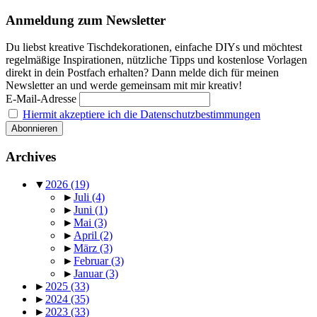
Anmeldung zum Newsletter
Du liebst kreative Tischdekorationen, einfache DIYs und möchtest
regelmäßige Inspirationen, nützliche Tipps und kostenlose Vorlagen
direkt in dein Postfach erhalten? Dann melde dich für meinen
Newsletter an und werde gemeinsam mit mir kreativ!
E-Mail-Adresse
Hiermit akzeptiere ich die Datenschutzbestimmungen
Archives
▼
2026
(19)
►
Juli
(4)
►
Juni
(1)
►
Mai
(3)
►
April
(2)
►
März
(3)
►
Februar
(3)
►
Januar
(3)
►
2025
(33)
►
2024
(35)
►
2023
(33)