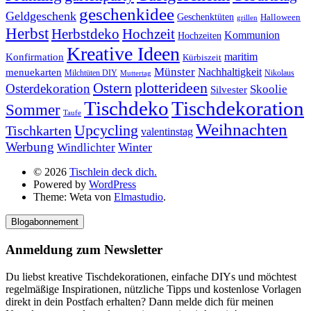
geschenkidee
Geldgeschenk
Geschenktüten
Halloween
grillen
Herbst
Herbstdeko
Hochzeit
Kommunion
Hochzeiten
Kreative Ideen
Konfirmation
maritim
Kürbiszeit
Münster
Nachhaltigkeit
menuekarten
Milchtüten DIY
Nikolaus
Muttertag
plotterideen
Ostern
Osterdekoration
Skoolie
Silvester
Tischdekoration
Tischdeko
Sommer
Taufe
Weihnachten
Upcycling
Tischkarten
valentinstag
Werbung
Winter
Windlichter
© 2026
Tischlein deck dich.
Powered by
WordPress
Theme: Weta von
Elmastudio
.
Blogabonnement
Anmeldung zum Newsletter
Du liebst kreative Tischdekorationen, einfache DIYs und möchtest
regelmäßige Inspirationen, nützliche Tipps und kostenlose Vorlagen
direkt in dein Postfach erhalten? Dann melde dich für meinen