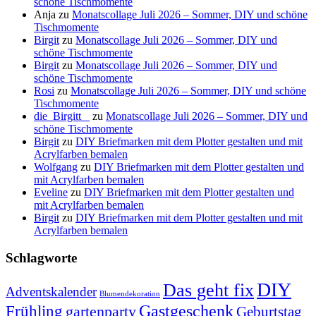
schöne Tischmomente
Anja
zu
Monatscollage Juli 2026 – Sommer, DIY und schöne
Tischmomente
Birgit
zu
Monatscollage Juli 2026 – Sommer, DIY und
schöne Tischmomente
Birgit
zu
Monatscollage Juli 2026 – Sommer, DIY und
schöne Tischmomente
Rosi
zu
Monatscollage Juli 2026 – Sommer, DIY und schöne
Tischmomente
die_Birgitt _
zu
Monatscollage Juli 2026 – Sommer, DIY und
schöne Tischmomente
Birgit
zu
DIY Briefmarken mit dem Plotter gestalten und mit
Acrylfarben bemalen
Wolfgang
zu
DIY Briefmarken mit dem Plotter gestalten und
mit Acrylfarben bemalen
Eveline
zu
DIY Briefmarken mit dem Plotter gestalten und
mit Acrylfarben bemalen
Birgit
zu
DIY Briefmarken mit dem Plotter gestalten und mit
Acrylfarben bemalen
Schlagworte
DIY
Das geht fix
Adventskalender
Blumendekoration
Gastgeschenk
Frühling
gartenparty
Geburtstag