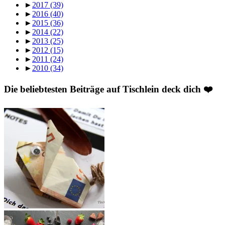
►
2017
(39)
►
2016
(40)
►
2015
(36)
►
2014
(22)
►
2013
(25)
►
2012
(15)
►
2011
(24)
►
2010
(34)
Die beliebtesten Beiträge auf Tischlein deck dich ❤️