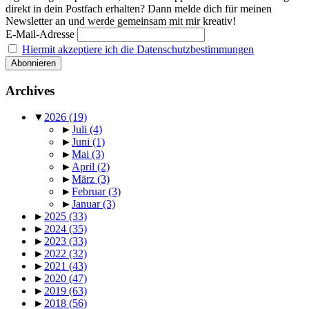
direkt in dein Postfach erhalten? Dann melde dich für meinen
Newsletter an und werde gemeinsam mit mir kreativ!
E-Mail-Adresse
Hiermit akzeptiere ich die Datenschutzbestimmungen
Archives
▼
2026
(19)
►
Juli
(4)
►
Juni
(1)
►
Mai
(3)
►
April
(2)
►
März
(3)
►
Februar
(3)
►
Januar
(3)
►
2025
(33)
►
2024
(35)
►
2023
(33)
►
2022
(32)
►
2021
(43)
►
2020
(47)
►
2019
(63)
►
2018
(56)