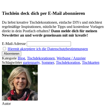
Tischlein deck dich per E-Mail abonnieren
Du liebst kreative Tischdekorationen, einfache DIYs und möchtest
regelmäßige Inspirationen, nützliche Tipps und kostenlose Vorlagen
direkt in dein Postfach erhalten?
Dann melde dich für meinen
Newsletter an und werde gemeinsam mit mir kreativ!
E-Mail-Adresse
Hiermit akzeptiere ich die Datenschutzbestimmungen
Kategorie
Blog
,
Tischdekorationen
,
Werbung / Anzeige
Schlagwörter
gartenparty
,
Sommer
,
Tischdekoration
,
Tischkarten
Autor