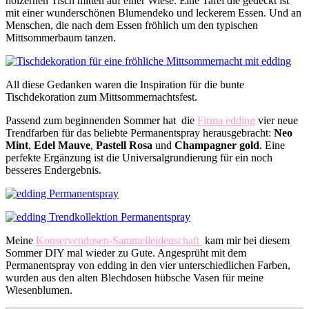
hölzernen Tisch mitten auf einer Wiese. Eine Tafel die gedeckt ist
mit einer wunderschönen Blumendeko und leckerem Essen. Und an
Menschen, die nach dem Essen fröhlich um den typischen
Mittsommerbaum tanzen.
All diese Gedanken waren die Inspiration für die bunte
Tischdekoration zum Mittsommernachtsfest.
Passend zum beginnenden Sommer hat die
Firma edding
vier neue
Trendfarben für das beliebte Permanentspray herausgebracht:
Neo
Mint
,
Edel Mauve
,
Pastell Rosa
und
Champagner gold
. Eine
perfekte Ergänzung ist die Universalgrundierung für ein noch
besseres Endergebnis.
Meine
Konservendosen-Sammelleidenschaft
kam mir bei diesem
Sommer DIY mal wieder zu Gute. Angesprüht mit dem
Permanentspray von edding in den vier unterschiedlichen Farben,
wurden aus den alten Blechdosen hübsche Vasen für meine
Wiesenblumen.