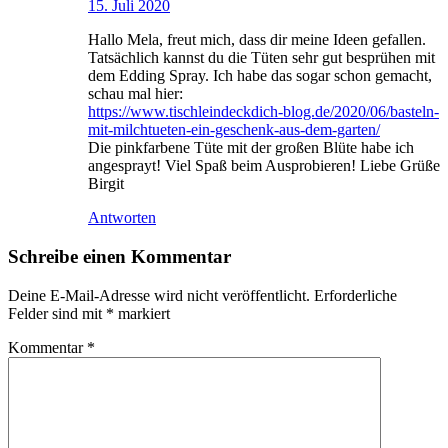
15. Juli 2020
Hallo Mela, freut mich, dass dir meine Ideen gefallen.
Tatsächlich kannst du die Tüten sehr gut besprühen mit
dem Edding Spray. Ich habe das sogar schon gemacht,
schau mal hier:
https://www.tischleindeckdich-blog.de/2020/06/basteln-
mit-milchtueten-ein-geschenk-aus-dem-garten/
Die pinkfarbene Tüte mit der großen Blüte habe ich
angesprayt! Viel Spaß beim Ausprobieren! Liebe Grüße
Birgit
Antworten
Schreibe einen Kommentar
Deine E-Mail-Adresse wird nicht veröffentlicht.
Erforderliche
Felder sind mit
*
markiert
Kommentar
*