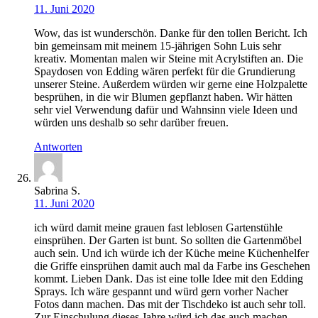
11. Juni 2020
Wow, das ist wunderschön. Danke für den tollen Bericht. Ich
bin gemeinsam mit meinem 15-jährigen Sohn Luis sehr
kreativ. Momentan malen wir Steine mit Acrylstiften an. Die
Spaydosen von Edding wären perfekt für die Grundierung
unserer Steine. Außerdem würden wir gerne eine Holzpalette
besprühen, in die wir Blumen gepflanzt haben. Wir hätten
sehr viel Verwendung dafür und Wahnsinn viele Ideen und
würden uns deshalb so sehr darüber freuen.
Antworten
Sabrina S.
11. Juni 2020
ich würd damit meine grauen fast leblosen Gartenstühle
einsprühen. Der Garten ist bunt. So sollten die Gartenmöbel
auch sein. Und ich würde ich der Küche meine Küchenhelfer
die Griffe einsprühen damit auch mal da Farbe ins Geschehen
kommt. Lieben Dank. Das ist eine tolle Idee mit den Edding
Sprays. Ich wäre gespannt und würd gern vorher Nacher
Fotos dann machen. Das mit der Tischdeko ist auch sehr toll.
Zur Einschulung dieses Jahre würd ich das auch machen