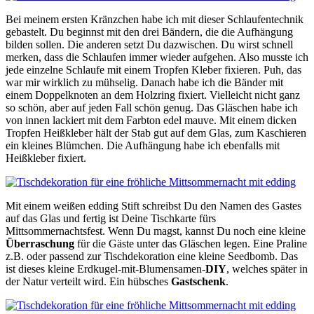
Bei meinem ersten Kränzchen habe ich mit dieser Schlaufentechnik
gebastelt. Du beginnst mit den drei Bändern, die die Aufhängung
bilden sollen. Die anderen setzt Du dazwischen. Du wirst schnell
merken, dass die Schlaufen immer wieder aufgehen. Also musste ich
jede einzelne Schlaufe mit einem Tropfen Kleber fixieren. Puh, das
war mir wirklich zu mühselig. Danach habe ich die Bänder mit
einem Doppelknoten an dem Holzring fixiert. Vielleicht nicht ganz
so schön, aber auf jeden Fall schön genug. Das Gläschen habe ich
von innen lackiert mit dem Farbton edel mauve. Mit einem dicken
Tropfen Heißkleber hält der Stab gut auf dem Glas, zum Kaschieren
ein kleines Blümchen. Die Aufhängung habe ich ebenfalls mit
Heißkleber fixiert.
Mit einem weißen edding Stift schreibst Du den Namen des Gastes
auf das Glas und fertig ist Deine Tischkarte fürs
Mittsommernachtsfest. Wenn Du magst, kannst Du noch eine kleine
Überraschung
für die Gäste unter das Gläschen legen. Eine Praline
z.B. oder passend zur Tischdekoration eine kleine Seedbomb. Das
ist dieses kleine Erdkugel-mit-Blumensamen-
DIY
, welches später in
der Natur verteilt wird. Ein hübsches
Gastschenk
.