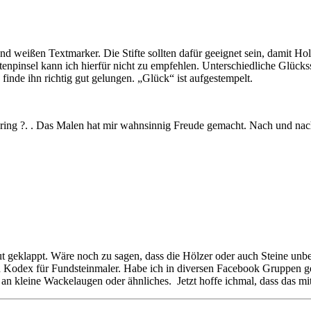
 weißen Textmarker. Die Stifte sollten dafür geeignet sein, damit Hol
tenpinsel kann ich hierfür nicht zu empfehlen. Unterschiedliche Glück
inde ihn richtig gut gelungen. „Glück“ ist aufgestempelt.
aring ?. . Das Malen hat mir wahnsinnig Freude gemacht. Nach und na
g gut geklappt. Wäre noch zu sagen, dass die Hölzer oder auch Steine u
en Kodex für Fundsteinmaler. Habe ich in diversen Facebook Gruppen g
o an kleine Wackelaugen oder ähnliches. Jetzt hoffe ichmal, dass das m