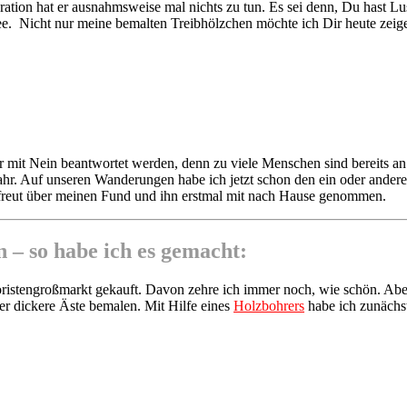
ration hat er ausnahmsweise mal nichts zu tun. Es sei denn, Du hast Lu
ee. Nicht nur meine bemalten Treibhölzchen möchte ich Dir heute zei
it Nein beantwortet werden, denn zu viele Menschen sind bereits an 
ahr. Auf unseren Wanderungen habe ich jetzt schon den ein oder ander
gefreut über meinen Fund und ihn erstmal mit nach Hause genommen.
 – so habe ich es gemacht:
loristengroßmarkt gekauft. Davon zehre ich immer noch, wie schön. Abe
er dickere Äste bemalen. Mit Hilfe eines
Holzbohrers
habe ich zunächst