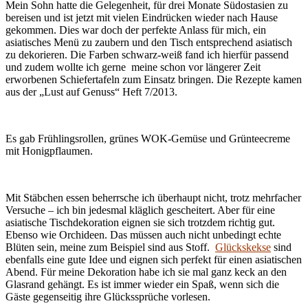
Mein Sohn hatte die Gelegenheit, für drei Monate Südostasien zu
bereisen und ist jetzt mit vielen Eindrücken wieder nach Hause
gekommen. Dies war doch der perfekte Anlass für mich, ein
asiatisches Menü zu zaubern und den Tisch entsprechend asiatisch
zu dekorieren. Die Farben schwarz-weiß fand ich hierfür passend
und zudem wollte ich gerne meine schon vor längerer Zeit
erworbenen Schiefertafeln zum Einsatz bringen. Die Rezepte kamen
aus der „Lust auf Genuss“ Heft 7/2013.
Es gab Frühlingsrollen, grünes WOK-Gemüse und Grünteecreme
mit Honigpflaumen.
Mit Stäbchen essen beherrsche ich überhaupt nicht, trotz mehrfacher
Versuche – ich bin jedesmal kläglich gescheitert. Aber für eine
asiatische Tischdekoration eignen sie sich trotzdem richtig gut.
Ebenso wie Orchideen. Das müssen auch nicht unbedingt echte
Blüten sein, meine zum Beispiel sind aus Stoff.
Glückskekse
sind
ebenfalls eine gute Idee und eignen sich perfekt für einen asiatischen
Abend. Für meine Dekoration habe ich sie mal ganz keck an den
Glasrand gehängt. Es ist immer wieder ein Spaß, wenn sich die
Gäste gegenseitig ihre Glückssprüche vorlesen.