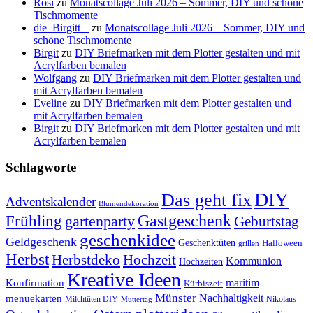
Rosi
zu
Monatscollage Juli 2026 – Sommer, DIY und schöne
Tischmomente
die_Birgitt _
zu
Monatscollage Juli 2026 – Sommer, DIY und
schöne Tischmomente
Birgit
zu
DIY Briefmarken mit dem Plotter gestalten und mit
Acrylfarben bemalen
Wolfgang
zu
DIY Briefmarken mit dem Plotter gestalten und
mit Acrylfarben bemalen
Eveline
zu
DIY Briefmarken mit dem Plotter gestalten und
mit Acrylfarben bemalen
Birgit
zu
DIY Briefmarken mit dem Plotter gestalten und mit
Acrylfarben bemalen
Schlagworte
DIY
Das geht fix
Adventskalender
Blumendekoration
Gastgeschenk
Frühling
gartenparty
Geburtstag
geschenkidee
Geldgeschenk
Geschenktüten
Halloween
grillen
Herbst
Herbstdeko
Hochzeit
Kommunion
Hochzeiten
Kreative Ideen
Konfirmation
maritim
Kürbiszeit
Münster
Nachhaltigkeit
menuekarten
Milchtüten DIY
Nikolaus
Muttertag