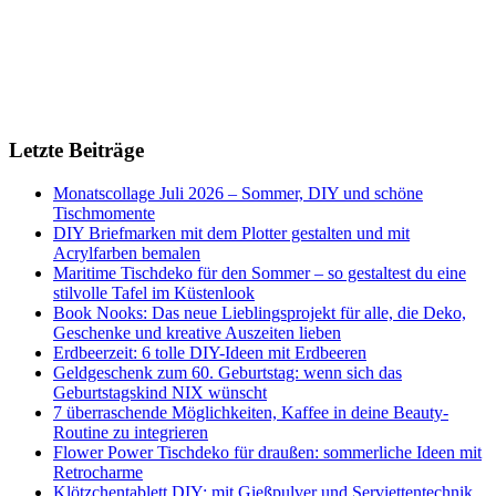
Letzte Beiträge
Monatscollage Juli 2026 – Sommer, DIY und schöne
Tischmomente
DIY Briefmarken mit dem Plotter gestalten und mit
Acrylfarben bemalen
Maritime Tischdeko für den Sommer – so gestaltest du eine
stilvolle Tafel im Küstenlook
Book Nooks: Das neue Lieblingsprojekt für alle, die Deko,
Geschenke und kreative Auszeiten lieben
Erdbeerzeit: 6 tolle DIY-Ideen mit Erdbeeren
Geldgeschenk zum 60. Geburtstag: wenn sich das
Geburtstagskind NIX wünscht
7 überraschende Möglichkeiten, Kaffee in deine Beauty-
Routine zu integrieren
Flower Power Tischdeko für draußen: sommerliche Ideen mit
Retrocharme
Klötzchentablett DIY: mit Gießpulver und Serviettentechnik