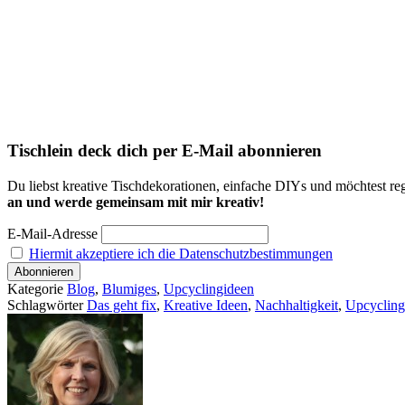
Tischlein deck dich per E-Mail abonnieren
Du liebst kreative Tischdekorationen, einfache DIYs und möchtest reg
an und werde gemeinsam mit mir kreativ!
E-Mail-Adresse
Hiermit akzeptiere ich die Datenschutzbestimmungen
Kategorie
Blog
,
Blumiges
,
Upcyclingideen
Schlagwörter
Das geht fix
,
Kreative Ideen
,
Nachhaltigkeit
,
Upcycling