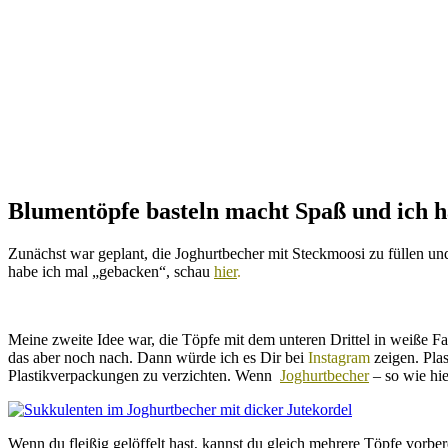
Blumentöpfe basteln macht Spaß und ich hä
Zunächst war geplant, die Joghurtbecher mit Steckmoosi zu füllen u
habe ich mal „gebacken“, schau
hier
.
Meine zweite Idee war, die Töpfe mit dem unteren Drittel in weiße Far
das aber noch nach. Dann würde ich es Dir bei
Instagram
zeigen. Pla
Plastikverpackungen zu verzichten. Wenn
Joghurtbecher
– so wie hie
Wenn du fleißig gelöffelt hast, kannst du gleich mehrere Töpfe vorbe