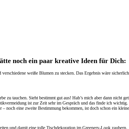
tte noch ein paar kreative Ideen für Dich:
nd verschiedene weiße Blumen zu stecken. Das Ergebnis wäre sicherlic
be zu tauchen. Sieht bestimmt gut aus! Hab’s mich aber dann nicht getr
stikvermeidung ist zur Zeit sehr im Gespräch und das finde ich wichtig
r – noch eine zweite Bestimmung bekommen, ist doch schon ein kleiner
reiten und damit eine tolle Tischdekoration im Greenery-Look zaubern.