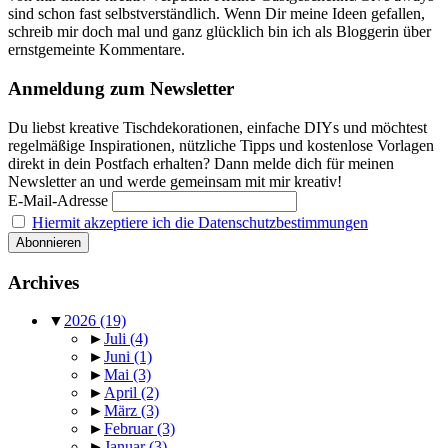
sind schon fast selbstverständlich. Wenn Dir meine Ideen gefallen,
schreib mir doch mal und ganz glücklich bin ich als Bloggerin über
ernstgemeinte Kommentare.
Anmeldung zum Newsletter
Du liebst kreative Tischdekorationen, einfache DIYs und möchtest
regelmäßige Inspirationen, nützliche Tipps und kostenlose Vorlagen
direkt in dein Postfach erhalten? Dann melde dich für meinen
Newsletter an und werde gemeinsam mit mir kreativ!
E-Mail-Adresse
Hiermit akzeptiere ich die Datenschutzbestimmungen
Archives
▼
2026
(19)
►
Juli
(4)
►
Juni
(1)
►
Mai
(3)
►
April
(2)
►
März
(3)
►
Februar
(3)
►
Januar
(3)