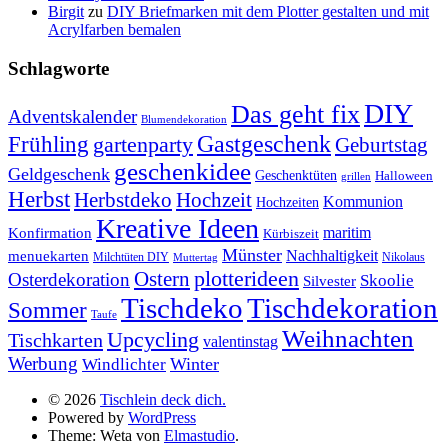
Birgit
zu
DIY Briefmarken mit dem Plotter gestalten und mit
Acrylfarben bemalen
Schlagworte
DIY
Das geht fix
Adventskalender
Blumendekoration
Gastgeschenk
Frühling
gartenparty
Geburtstag
geschenkidee
Geldgeschenk
Geschenktüten
Halloween
grillen
Herbst
Herbstdeko
Hochzeit
Kommunion
Hochzeiten
Kreative Ideen
Konfirmation
maritim
Kürbiszeit
Münster
Nachhaltigkeit
menuekarten
Milchtüten DIY
Nikolaus
Muttertag
plotterideen
Ostern
Osterdekoration
Skoolie
Silvester
Tischdekoration
Tischdeko
Sommer
Taufe
Weihnachten
Upcycling
Tischkarten
valentinstag
Werbung
Winter
Windlichter
© 2026
Tischlein deck dich.
Powered by
WordPress
Theme: Weta von
Elmastudio
.