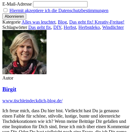
E-Mail-Adresse
Hiermit akzeptiere ich die Datenschutzbestimmungen
Kategorie
Alles was leuchtet
,
Blog
,
Das geht fix! Kreativ-Freitag!
Schlagwörter
Das geht fix
,
DIY
,
Herbst
,
Herbstdeko
,
Windlichter
Autor
Birgit
www.tischleindeckdich-blog.de/
Ich freue mich, dass Du hier bist. Vielleicht hast Du ja genauso
einen Faible für schöne, stilvolle, lustige, bunte und ideenreiche
Tischdekorationen wie ich? Wenn meine Beiträge Dir gefallen und
eine Inspiration für Dich sind, freue ich mich über einen Kommentar
von Dir. Oder Du hast vielleicht noch eine Frage, die ich Dir gerne