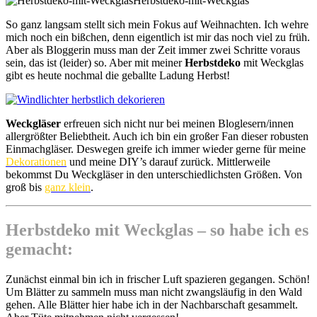
Herbstdeko-mit-Weckglas
So ganz langsam stellt sich mein Fokus auf Weihnachten. Ich wehre
mich noch ein bißchen, denn eigentlich ist mir das noch viel zu früh.
Aber als Bloggerin muss man der Zeit immer zwei Schritte voraus
sein, das ist (leider) so. Aber mit meiner
Herbstdeko
mit Weckglas
gibt es heute nochmal die geballte Ladung Herbst!
Weckgläser
erfreuen sich nicht nur bei meinen Bloglesern/innen
allergrößter Beliebtheit. Auch ich bin ein großer Fan dieser robusten
Einmachgläser. Deswegen greife ich immer wieder gerne für meine
Dekorationen
und meine DIY’s darauf zurück. Mittlerweile
bekommst Du Weckgläser in den unterschiedlichsten Größen. Von
groß bis
ganz klein
.
Herbstdeko mit Weckglas – so habe ich es
gemacht:
Zunächst einmal bin ich in frischer Luft spazieren gegangen. Schön!
Um Blätter zu sammeln muss man nicht zwangsläufig in den Wald
gehen. Alle Blätter hier habe ich in der Nachbarschaft gesammelt.