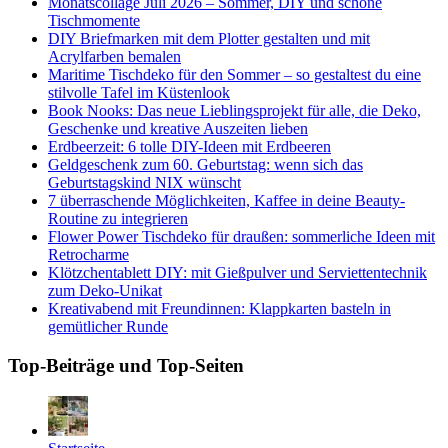
Monatscollage Juli 2026 – Sommer, DIY und schöne
Tischmomente
DIY Briefmarken mit dem Plotter gestalten und mit
Acrylfarben bemalen
Maritime Tischdeko für den Sommer – so gestaltest du eine
stilvolle Tafel im Küstenlook
Book Nooks: Das neue Lieblingsprojekt für alle, die Deko,
Geschenke und kreative Auszeiten lieben
Erdbeerzeit: 6 tolle DIY-Ideen mit Erdbeeren
Geldgeschenk zum 60. Geburtstag: wenn sich das
Geburtstagskind NIX wünscht
7 überraschende Möglichkeiten, Kaffee in deine Beauty-
Routine zu integrieren
Flower Power Tischdeko für draußen: sommerliche Ideen mit
Retrocharme
Klötzchentablett DIY: mit Gießpulver und Serviettentechnik
zum Deko-Unikat
Kreativabend mit Freundinnen: Klappkarten basteln in
gemütlicher Runde
Top-Beiträge und Top-Seiten