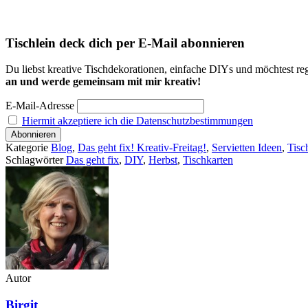
Tischlein deck dich per E-Mail abonnieren
Du liebst kreative Tischdekorationen, einfache DIYs und möchtest reg
an und werde gemeinsam mit mir kreativ!
E-Mail-Adresse
Hiermit akzeptiere ich die Datenschutzbestimmungen
Kategorie
Blog
,
Das geht fix! Kreativ-Freitag!
,
Servietten Ideen
,
Tisc
Schlagwörter
Das geht fix
,
DIY
,
Herbst
,
Tischkarten
Autor
Birgit