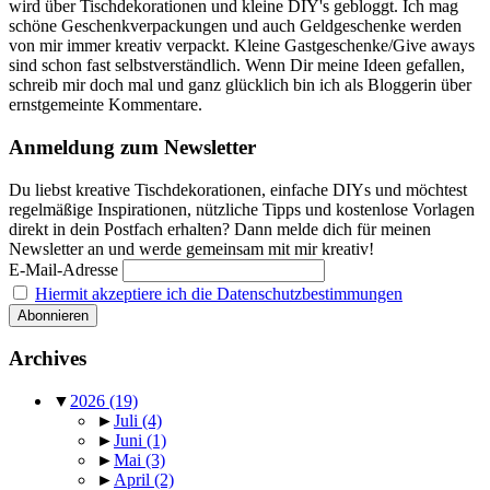
wird über Tischdekorationen und kleine DIY's gebloggt. Ich mag
schöne Geschenkverpackungen und auch Geldgeschenke werden
von mir immer kreativ verpackt. Kleine Gastgeschenke/Give aways
sind schon fast selbstverständlich. Wenn Dir meine Ideen gefallen,
schreib mir doch mal und ganz glücklich bin ich als Bloggerin über
ernstgemeinte Kommentare.
Anmeldung zum Newsletter
Du liebst kreative Tischdekorationen, einfache DIYs und möchtest
regelmäßige Inspirationen, nützliche Tipps und kostenlose Vorlagen
direkt in dein Postfach erhalten? Dann melde dich für meinen
Newsletter an und werde gemeinsam mit mir kreativ!
E-Mail-Adresse
Hiermit akzeptiere ich die Datenschutzbestimmungen
Archives
▼
2026
(19)
►
Juli
(4)
►
Juni
(1)
►
Mai
(3)
►
April
(2)