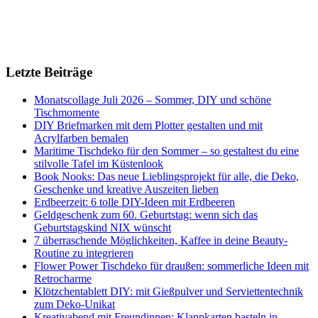
Letzte Beiträge
Monatscollage Juli 2026 – Sommer, DIY und schöne
Tischmomente
DIY Briefmarken mit dem Plotter gestalten und mit
Acrylfarben bemalen
Maritime Tischdeko für den Sommer – so gestaltest du eine
stilvolle Tafel im Küstenlook
Book Nooks: Das neue Lieblingsprojekt für alle, die Deko,
Geschenke und kreative Auszeiten lieben
Erdbeerzeit: 6 tolle DIY-Ideen mit Erdbeeren
Geldgeschenk zum 60. Geburtstag: wenn sich das
Geburtstagskind NIX wünscht
7 überraschende Möglichkeiten, Kaffee in deine Beauty-
Routine zu integrieren
Flower Power Tischdeko für draußen: sommerliche Ideen mit
Retrocharme
Klötzchentablett DIY: mit Gießpulver und Serviettentechnik
zum Deko-Unikat
Kreativabend mit Freundinnen: Klappkarten basteln in