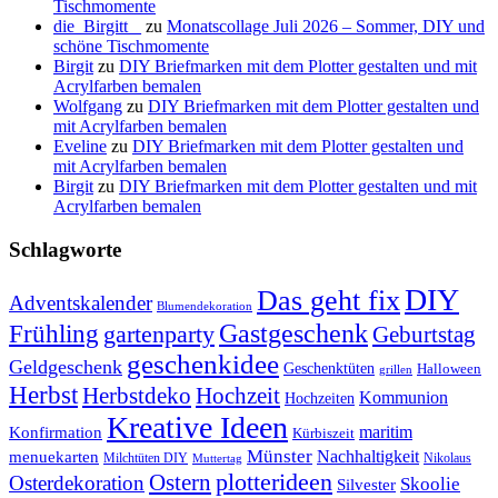
Tischmomente
die_Birgitt _
zu
Monatscollage Juli 2026 – Sommer, DIY und
schöne Tischmomente
Birgit
zu
DIY Briefmarken mit dem Plotter gestalten und mit
Acrylfarben bemalen
Wolfgang
zu
DIY Briefmarken mit dem Plotter gestalten und
mit Acrylfarben bemalen
Eveline
zu
DIY Briefmarken mit dem Plotter gestalten und
mit Acrylfarben bemalen
Birgit
zu
DIY Briefmarken mit dem Plotter gestalten und mit
Acrylfarben bemalen
Schlagworte
DIY
Das geht fix
Adventskalender
Blumendekoration
Gastgeschenk
Frühling
gartenparty
Geburtstag
geschenkidee
Geldgeschenk
Geschenktüten
Halloween
grillen
Herbst
Herbstdeko
Hochzeit
Kommunion
Hochzeiten
Kreative Ideen
Konfirmation
maritim
Kürbiszeit
Münster
Nachhaltigkeit
menuekarten
Milchtüten DIY
Nikolaus
Muttertag
plotterideen
Ostern
Osterdekoration
Skoolie
Silvester