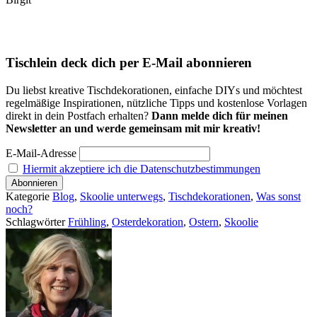
Tischlein deck dich per E-Mail abonnieren
Du liebst kreative Tischdekorationen, einfache DIYs und möchtest
regelmäßige Inspirationen, nützliche Tipps und kostenlose Vorlagen
direkt in dein Postfach erhalten?
Dann melde dich für meinen
Newsletter an und werde gemeinsam mit mir kreativ!
E-Mail-Adresse
Hiermit akzeptiere ich die Datenschutzbestimmungen
Kategorie
Blog
,
Skoolie unterwegs
,
Tischdekorationen
,
Was sonst
noch?
Schlagwörter
Frühling
,
Osterdekoration
,
Ostern
,
Skoolie