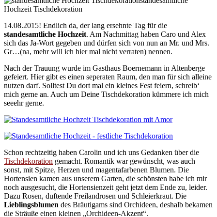
standesamtliche
Hochzeit Tischdekoration
14.08.2015! Endlich da, der lang ersehnte Tag für die
standesamtliche Hochzeit
. Am Nachmittag haben Caro und Alex
sich das Ja-Wort gegeben und dürfen sich von nun an Mr. und Mrs.
Gr…(na, mehr will ich hier mal nicht verraten) nennen.
Nach der Trauung wurde im Gasthaus Boernemann in Altenberge
gefeiert. Hier gibt es einen seperaten Raum, den man für sich alleine
nutzen darf. Solltest Du dort mal ein kleines Fest feiern, schreib‘
mich gerne an. Auch um Deine Tischdekoration kümmere ich mich
seeehr gerne.
Schon rechtzeitig haben Carolin und ich uns Gedanken über die
Tischdekoration
gemacht. Romantik war gewünscht, was auch
sonst, mit Spitze, Herzen und magentafarbenen Blumen. Die
Hortensien kamen aus unserem Garten, die schönsten habe ich mir
noch ausgesucht, die Hortensienzeit geht jetzt dem Ende zu, leider.
Dazu Rosen, duftende Freilandrosen und Schleierkraut. Die
Lieblingsblumen
des Bräutigams sind Orchideen, deshalb bekamen
die Sträuße einen kleinen „Orchideen-Akzent“.