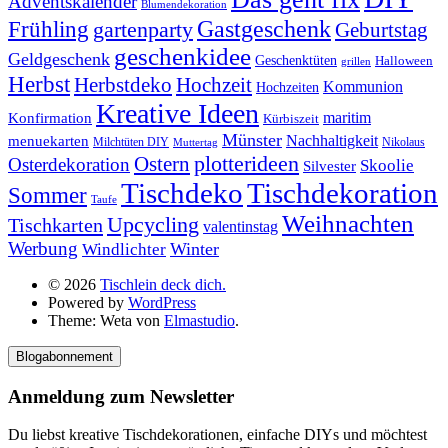
Adventskalender
Blumendekoration
Gastgeschenk
Frühling
gartenparty
Geburtstag
geschenkidee
Geldgeschenk
Geschenktüten
Halloween
grillen
Herbst
Herbstdeko
Hochzeit
Kommunion
Hochzeiten
Kreative Ideen
Konfirmation
maritim
Kürbiszeit
Münster
Nachhaltigkeit
menuekarten
Milchtüten DIY
Nikolaus
Muttertag
plotterideen
Ostern
Osterdekoration
Skoolie
Silvester
Tischdekoration
Tischdeko
Sommer
Taufe
Weihnachten
Upcycling
Tischkarten
valentinstag
Werbung
Winter
Windlichter
© 2026
Tischlein deck dich.
Powered by
WordPress
Theme: Weta von
Elmastudio
.
Blogabonnement
Anmeldung zum Newsletter
Du liebst kreative Tischdekorationen, einfache DIYs und möchtest