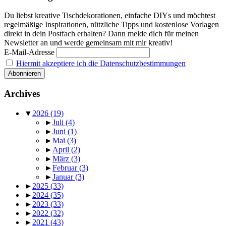
Du liebst kreative Tischdekorationen, einfache DIYs und möchtest
regelmäßige Inspirationen, nützliche Tipps und kostenlose Vorlagen
direkt in dein Postfach erhalten? Dann melde dich für meinen
Newsletter an und werde gemeinsam mit mir kreativ!
E-Mail-Adresse
Hiermit akzeptiere ich die Datenschutzbestimmungen
Archives
▼
2026
(19)
►
Juli
(4)
►
Juni
(1)
►
Mai
(3)
►
April
(2)
►
März
(3)
►
Februar
(3)
►
Januar
(3)
►
2025
(33)
►
2024
(35)
►
2023
(33)
►
2022
(32)
►
2021
(43)