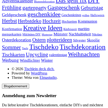
DIY
Das geht fix
Adventskalender
Blumendekoration
Gastgeschenk
Frühling
gartenparty
Geburtstag
geschenkidee
Geldgeschenk
Geschenktüten
Halloween
grillen
Herbst
Herbstdeko
Hochzeit
Kommunion
Hochzeiten
Kreative Ideen
Konfirmation
maritim
Kürbiszeit
Münster
Nachhaltigkeit
menuekarten
Milchtüten DIY
Nikolaus
Muttertag
plotterideen
Ostern
Osterdekoration
Skoolie
Silvester
Tischdekoration
Tischdeko
Sommer
Taufe
Weihnachten
Upcycling
Tischkarten
valentinstag
Werbung
Winter
Windlichter
© 2026
Tischlein deck dich.
Powered by
WordPress
Theme: Weta von
Elmastudio
.
Blogabonnement
Anmeldung zum Newsletter
Du liebst kreative Tischdekorationen, einfache DIYs und möchtest