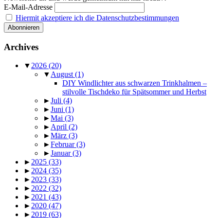
E-Mail-Adresse
Hiermit akzeptiere ich die Datenschutzbestimmungen
Archives
▼
2026
(20)
▼
August
(1)
DIY Windlichter aus schwarzen Trinkhalmen –
stilvolle Tischdeko für Spätsommer und Herbst
►
Juli
(4)
►
Juni
(1)
►
Mai
(3)
►
April
(2)
►
März
(3)
►
Februar
(3)
►
Januar
(3)
►
2025
(33)
►
2024
(35)
►
2023
(33)
►
2022
(32)
►
2021
(43)
►
2020
(47)
►
2019
(63)