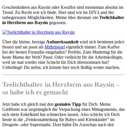
Geschenkideen aus Raysin oder Keraflot sind momentan absolut im
Trend. Zu Recht wie ich finde. Hier sind wir im DIY-Land der
unbegrenzten Möglichkeiten. Meine Idee diesmal: ein
Teelichhalter
in Herzform aus Raysin
gegossen.
Über die kleine, herzige
Aufmerksamkeit
wird sich bestimmt jede/r
freuen und sie passt als
Mitbringsel
eigentlich immer. Zum Kaffee
bei der besten Freundin eingeladen? Perfekt. Zum Muttertag für die
beste Mama der Welt? Passt. Oder vielleicht für die Arbeitskollegin,
weil sie mal wieder eine Schicht für Dich übernommen hat?
Unbedingt! Du siehst, ich könnte hier noch fleißig weiter machen.
Teelichthalter in Herzform aus Raysin –
so habe ich es gemacht
Jetzt habe ich gleich mal den
genialen Tipp
für Dich. Meine
Gießform war ursprünglich die Verpackung eines Mittagsmenüs, das
sich mein Enkelkind hat schmecken lassen. Also schicke ich Dich
heute in die „Feinkostabteilung für Babys und Kleinkinder“ im
Drogerie- oder Supermarkt. Dort hältst Du Ausschau nach den