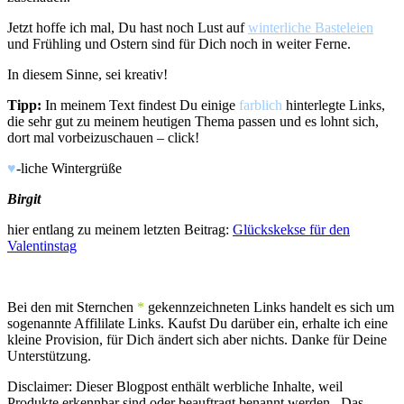
Jetzt hoffe ich mal, Du hast noch Lust auf
winterliche Basteleien
und Frühling und Ostern sind für Dich noch in weiter Ferne.
In diesem Sinne, sei kreativ!
Tipp:
In meinem Text findest Du einige
farblich
hinterlegte Links,
die sehr gut zu meinem heutigen Thema passen und es lohnt sich,
dort mal vorbeizuschauen – click!
♥
-liche Wintergrüße
Birgit
hier entlang zu meinem letzten Beitrag:
Glückskekse für den
Valentinstag
Bei den mit Sternchen
*
gekennzeichneten Links handelt es sich um
sogenannte Affililate Links. Kaufst Du darüber ein, erhalte ich eine
kleine Provision, für Dich ändert sich aber nichts. Danke für Deine
Unterstützung.
Disclaimer: Dieser Blogpost enthält werbliche Inhalte, weil
Produkte erkennbar sind oder beauftragt benannt werden. Das