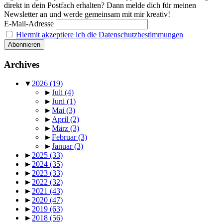
direkt in dein Postfach erhalten? Dann melde dich für meinen
Newsletter an und werde gemeinsam mit mir kreativ!
E-Mail-Adresse
Hiermit akzeptiere ich die Datenschutzbestimmungen
Archives
▼
2026
(19)
►
Juli
(4)
►
Juni
(1)
►
Mai
(3)
►
April
(2)
►
März
(3)
►
Februar
(3)
►
Januar
(3)
►
2025
(33)
►
2024
(35)
►
2023
(33)
►
2022
(32)
►
2021
(43)
►
2020
(47)
►
2019
(63)
►
2018
(56)