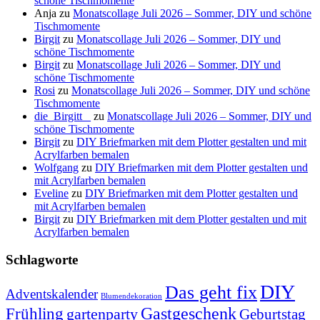
schöne Tischmomente
Anja
zu
Monatscollage Juli 2026 – Sommer, DIY und schöne
Tischmomente
Birgit
zu
Monatscollage Juli 2026 – Sommer, DIY und
schöne Tischmomente
Birgit
zu
Monatscollage Juli 2026 – Sommer, DIY und
schöne Tischmomente
Rosi
zu
Monatscollage Juli 2026 – Sommer, DIY und schöne
Tischmomente
die_Birgitt _
zu
Monatscollage Juli 2026 – Sommer, DIY und
schöne Tischmomente
Birgit
zu
DIY Briefmarken mit dem Plotter gestalten und mit
Acrylfarben bemalen
Wolfgang
zu
DIY Briefmarken mit dem Plotter gestalten und
mit Acrylfarben bemalen
Eveline
zu
DIY Briefmarken mit dem Plotter gestalten und
mit Acrylfarben bemalen
Birgit
zu
DIY Briefmarken mit dem Plotter gestalten und mit
Acrylfarben bemalen
Schlagworte
DIY
Das geht fix
Adventskalender
Blumendekoration
Gastgeschenk
Frühling
gartenparty
Geburtstag