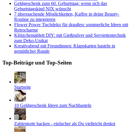
Geldgeschenk zum 60. Geburtstag: wenn sich das
Geburtstagskind NIX wünscht
7 überraschende Möglichkeiten, Kaffee in deine Beauty-
Routine zu integrieren
Flower Power Tischdeko für draußen: sommerliche Ideen mit
Retrocharme
Klötzchentablett DIY: mit Gießpulver und Serviettentechnik
zum Deko-Unikat
Kreativabend mit Freundinnen: Klappkarten basteln in
gemütlicher Runde
Top-Beiträge und Top-Seiten
Startseite
10 Geldgeschenk Ideen zum Nachbasteln
Zahlentorte backen - einfacher als Du vielleicht denkst