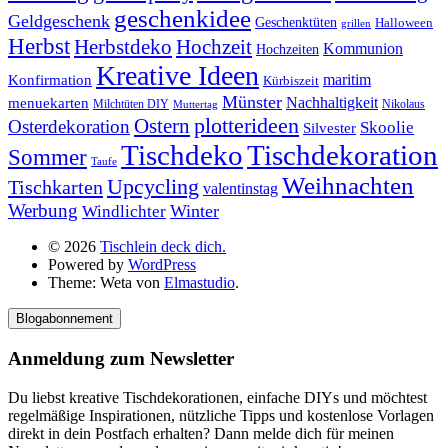
geschenkidee
Geldgeschenk
Geschenktüten
Halloween
grillen
Herbst
Herbstdeko
Hochzeit
Kommunion
Hochzeiten
Kreative Ideen
Konfirmation
maritim
Kürbiszeit
Münster
Nachhaltigkeit
menuekarten
Milchtüten DIY
Nikolaus
Muttertag
plotterideen
Ostern
Osterdekoration
Skoolie
Silvester
Tischdekoration
Tischdeko
Sommer
Taufe
Weihnachten
Upcycling
Tischkarten
valentinstag
Werbung
Winter
Windlichter
© 2026
Tischlein deck dich.
Powered by
WordPress
Theme: Weta von
Elmastudio
.
Blogabonnement
Anmeldung zum Newsletter
Du liebst kreative Tischdekorationen, einfache DIYs und möchtest
regelmäßige Inspirationen, nützliche Tipps und kostenlose Vorlagen
direkt in dein Postfach erhalten? Dann melde dich für meinen