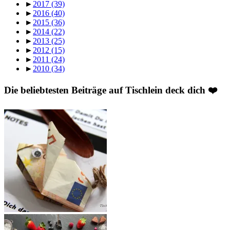
►
2017
(39)
►
2016
(40)
►
2015
(36)
►
2014
(22)
►
2013
(25)
►
2012
(15)
►
2011
(24)
►
2010
(34)
Die beliebtesten Beiträge auf Tischlein deck dich ❤️