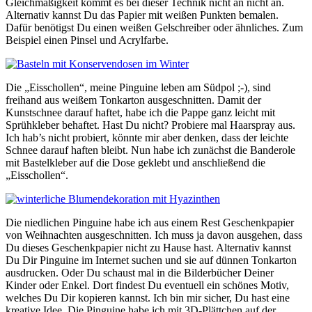
Gleichmäßigkeit kommt es bei dieser Technik nicht an nicht an.
Alternativ kannst Du das Papier mit weißen Punkten bemalen.
Dafür benötigst Du einen weißen Gelschreiber oder ähnliches. Zum
Beispiel einen Pinsel und Acrylfarbe.
Die „Eisschollen“, meine Pinguine leben am Südpol ;-), sind
freihand aus weißem Tonkarton ausgeschnitten. Damit der
Kunstschnee darauf haftet, habe ich die Pappe ganz leicht mit
Sprühkleber behaftet. Hast Du nicht? Probiere mal Haarspray aus.
Ich hab’s nicht probiert, könnte mir aber denken, dass der leichte
Schnee darauf haften bleibt. Nun habe ich zunächst die Banderole
mit Bastelkleber auf die Dose geklebt und anschließend die
„Eisschollen“.
Die niedlichen Pinguine habe ich aus einem Rest Geschenkpapier
von Weihnachten ausgeschnitten. Ich muss ja davon ausgehen, dass
Du dieses Geschenkpapier nicht zu Hause hast. Alternativ kannst
Du Dir Pinguine im Internet suchen und sie auf dünnen Tonkarton
ausdrucken. Oder Du schaust mal in die Bilderbücher Deiner
Kinder oder Enkel. Dort findest Du eventuell ein schönes Motiv,
welches Du Dir kopieren kannst. Ich bin mir sicher, Du hast eine
kreative Idee. Die Pinguine habe ich mit 3D-Plättchen auf der