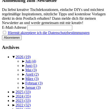
Anmeldung zum Newsletter
Du liebst kreative Tischdekorationen, einfache DIYs und möchtest
regelmäßige Inspirationen, nützliche Tipps und kostenlose Vorlagen
direkt in dein Postfach erhalten? Dann melde dich für meinen
Newsletter an und werde gemeinsam mit mir kreativ!
E-Mail-Adresse
Hiermit akzeptiere ich die Datenschutzbestimmungen
Archives
▼
2026
(19)
►
Juli
(4)
►
Juni
(1)
►
Mai
(3)
►
April
(2)
►
März
(3)
►
Februar
(3)
►
Januar
(3)
►
2025
(33)
►
2024
(35)
►
2023
(33)
►
2022
(32)