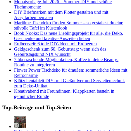
Monatscollage Juli 2026 – Sommer, DIY und schöne
Tischmomente
DIY Briefmarken mit dem Plotter gestalten und mit
Acrylfarben bemalen
Maritime Tischdeko für den Sommer – so gestaltest du eine
stilvolle Tafel im Küstenlook
Book Nooks: Das neue Lieblingsprojekt für alle, die Deko,
Geschenke und kreative Auszeiten lieben
Erdbeerzeit: 6 tolle DIY-Ideen mit Erdbeeren
Geldgeschenk zum 60. Geburtstag: wenn sich das
Geburtstagskind NIX wünscht
7 überraschende Möglichkeiten, Kaffee in deine Beauty-
Routine zu integrieren
Flower Power Tischdeko für draußen: sommerliche Ideen mit
Retrocharme
Klötzchentablett DIY: mit Gießpulver und Serviettentechnik
zum Deko-Unikat
Kreativabend mit Freundinnen: Klappkarten basteln in
gemütlicher Runde
Top-Beiträge und Top-Seiten