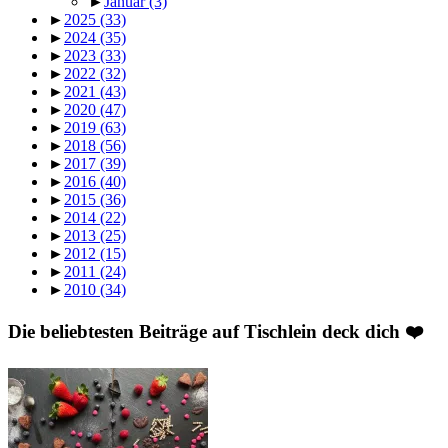
►
Januar
(3)
►
2025
(33)
►
2024
(35)
►
2023
(33)
►
2022
(32)
►
2021
(43)
►
2020
(47)
►
2019
(63)
►
2018
(56)
►
2017
(39)
►
2016
(40)
►
2015
(36)
►
2014
(22)
►
2013
(25)
►
2012
(15)
►
2011
(24)
►
2010
(34)
Die beliebtesten Beiträge auf Tischlein deck dich ❤️