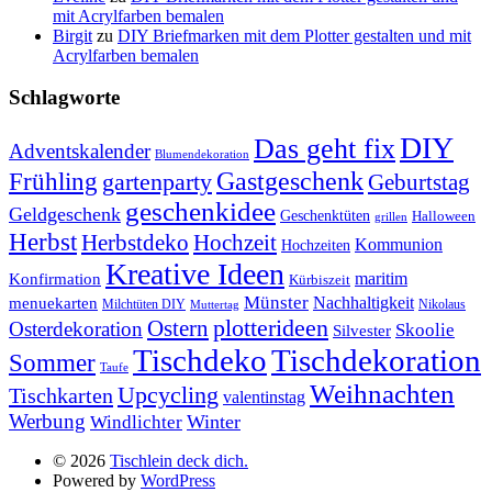
mit Acrylfarben bemalen
Birgit
zu
DIY Briefmarken mit dem Plotter gestalten und mit
Acrylfarben bemalen
Schlagworte
DIY
Das geht fix
Adventskalender
Blumendekoration
Gastgeschenk
Frühling
gartenparty
Geburtstag
geschenkidee
Geldgeschenk
Geschenktüten
Halloween
grillen
Herbst
Herbstdeko
Hochzeit
Kommunion
Hochzeiten
Kreative Ideen
Konfirmation
maritim
Kürbiszeit
Münster
Nachhaltigkeit
menuekarten
Milchtüten DIY
Nikolaus
Muttertag
plotterideen
Ostern
Osterdekoration
Skoolie
Silvester
Tischdekoration
Tischdeko
Sommer
Taufe
Weihnachten
Upcycling
Tischkarten
valentinstag
Werbung
Winter
Windlichter
© 2026
Tischlein deck dich.
Powered by
WordPress