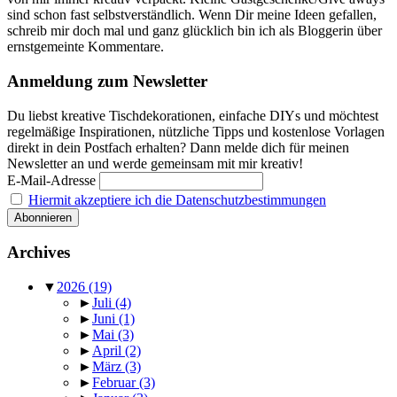
sind schon fast selbstverständlich. Wenn Dir meine Ideen gefallen,
schreib mir doch mal und ganz glücklich bin ich als Bloggerin über
ernstgemeinte Kommentare.
Anmeldung zum Newsletter
Du liebst kreative Tischdekorationen, einfache DIYs und möchtest
regelmäßige Inspirationen, nützliche Tipps und kostenlose Vorlagen
direkt in dein Postfach erhalten? Dann melde dich für meinen
Newsletter an und werde gemeinsam mit mir kreativ!
E-Mail-Adresse
Hiermit akzeptiere ich die Datenschutzbestimmungen
Archives
▼
2026
(19)
►
Juli
(4)
►
Juni
(1)
►
Mai
(3)
►
April
(2)
►
März
(3)
►
Februar
(3)