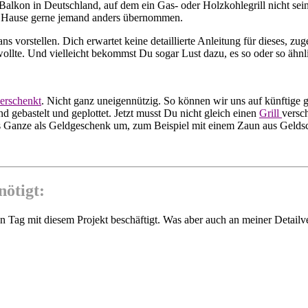
Balkon in Deutschland, auf dem ein Gas- oder Holzkohlegrill nicht sei
 zu Hause gerne jemand anders übernommen.
ans vorstellen. Dich erwartet keine detaillierte Anleitung für dieses, z
 wollte. Und vielleicht bekommst Du sogar Lust dazu, es so oder so ähn
erschenkt
. Nicht ganz uneigennützig. So können wir uns auf künftige 
nd gebastelt und geplottet. Jetzt musst Du nicht gleich einen
Grill
versc
s Ganze als Geldgeschenk um, zum Beispiel mit einem Zaun aus Geldsc
nötigt:
n Tag mit diesem Projekt beschäftigt. Was aber auch an meiner Detailve