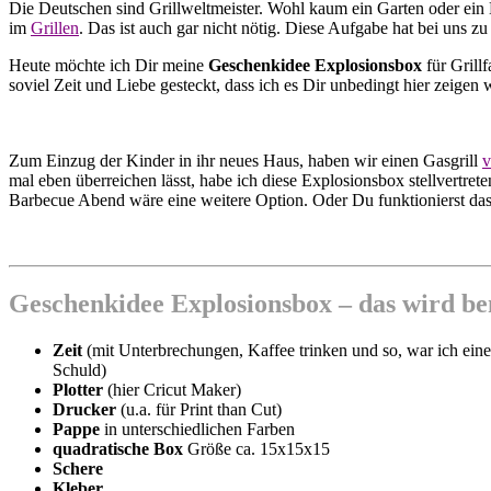
Die Deutschen sind Grillweltmeister. Wohl kaum ein Garten oder ein 
im
Grillen
. Das ist auch gar nicht nötig. Diese Aufgabe hat bei uns
Heute möchte ich Dir meine
Geschenkidee Explosionsbox
für Grillf
soviel Zeit und Liebe gesteckt, dass ich es Dir unbedingt hier zeigen
Zum Einzug der Kinder in ihr neues Haus, haben wir einen Gasgrill
v
mal eben überreichen lässt, habe ich diese Explosionsbox stellvertrete
Barbecue Abend wäre eine weitere Option. Oder Du funktionierst da
Geschenkidee Explosionsbox – das wird be
Zeit
(mit Unterbrechungen, Kaffee trinken und so, war ich eine
Schuld)
Plotter
(hier Cricut Maker)
Drucker
(u.a. für Print than Cut)
Pappe
in unterschiedlichen Farben
quadratische Box
Größe ca. 15x15x15
Schere
Kleber