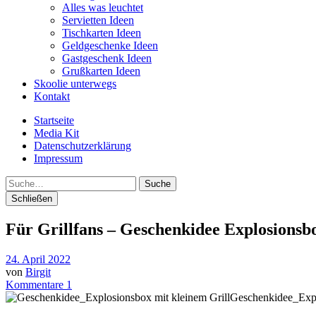
Alles was leuchtet
Servietten Ideen
Tischkarten Ideen
Geldgeschenke Ideen
Gastgeschenk Ideen
Grußkarten Ideen
Skoolie unterwegs
Kontakt
Startseite
Media Kit
Datenschutzerklärung
Impressum
Suche
Schließen
Für Grillfans – Geschenkidee Explosionsbo
24. April 2022
von
Birgit
Kommentare 1
Geschenkidee_Exp