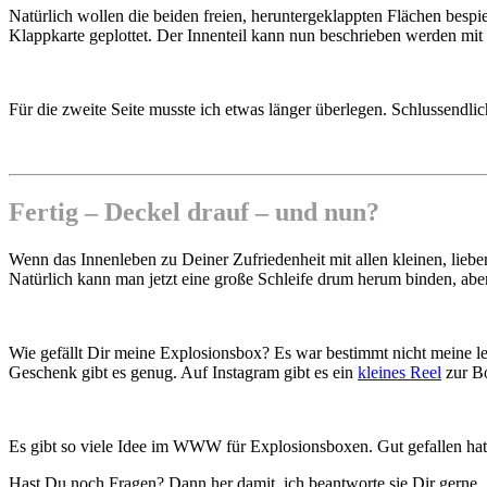
Natürlich wollen die beiden freien, heruntergeklappten Flächen besp
Klappkarte geplottet. Der Innenteil kann nun beschrieben werden mit
Für die zweite Seite musste ich etwas länger überlegen. Schlussendli
Fertig – Deckel drauf – und nun?
Wenn das Innenleben zu Deiner Zufriedenheit mit allen kleinen, liebe
Natürlich kann man jetzt eine große Schleife drum herum binden, aber 
Wie gefällt Dir meine Explosionsbox? Es war bestimmt nicht meine letz
Geschenk gibt es genug. Auf Instagram gibt es ein
kleines Reel
zur B
Es gibt so viele Idee im WWW für Explosionsboxen. Gut gefallen hat
Hast Du noch Fragen? Dann her damit, ich beantworte sie Dir gerne.