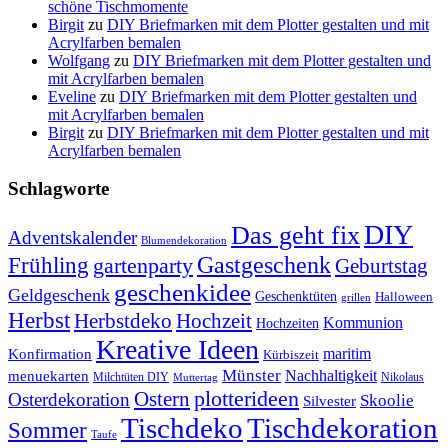
schöne Tischmomente
Birgit
zu
DIY Briefmarken mit dem Plotter gestalten und mit
Acrylfarben bemalen
Wolfgang
zu
DIY Briefmarken mit dem Plotter gestalten und
mit Acrylfarben bemalen
Eveline
zu
DIY Briefmarken mit dem Plotter gestalten und
mit Acrylfarben bemalen
Birgit
zu
DIY Briefmarken mit dem Plotter gestalten und mit
Acrylfarben bemalen
Schlagworte
DIY
Das geht fix
Adventskalender
Blumendekoration
Gastgeschenk
Frühling
gartenparty
Geburtstag
geschenkidee
Geldgeschenk
Geschenktüten
Halloween
grillen
Herbst
Herbstdeko
Hochzeit
Kommunion
Hochzeiten
Kreative Ideen
Konfirmation
maritim
Kürbiszeit
Münster
Nachhaltigkeit
menuekarten
Milchtüten DIY
Nikolaus
Muttertag
plotterideen
Ostern
Osterdekoration
Skoolie
Silvester
Tischdekoration
Tischdeko
Sommer
Taufe