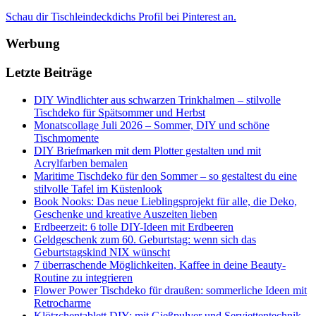
Schau dir Tischleindeckdichs Profil bei Pinterest an.
Werbung
Letzte Beiträge
DIY Windlichter aus schwarzen Trinkhalmen – stilvolle
Tischdeko für Spätsommer und Herbst
Monatscollage Juli 2026 – Sommer, DIY und schöne
Tischmomente
DIY Briefmarken mit dem Plotter gestalten und mit
Acrylfarben bemalen
Maritime Tischdeko für den Sommer – so gestaltest du eine
stilvolle Tafel im Küstenlook
Book Nooks: Das neue Lieblingsprojekt für alle, die Deko,
Geschenke und kreative Auszeiten lieben
Erdbeerzeit: 6 tolle DIY-Ideen mit Erdbeeren
Geldgeschenk zum 60. Geburtstag: wenn sich das
Geburtstagskind NIX wünscht
7 überraschende Möglichkeiten, Kaffee in deine Beauty-
Routine zu integrieren
Flower Power Tischdeko für draußen: sommerliche Ideen mit
Retrocharme
Klötzchentablett DIY: mit Gießpulver und Serviettentechnik