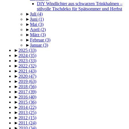
DIY Windlichter aus schwarzen Trinkhalmen –
stilvolle Tischdeko für Spätsommer und Herbst
►
Juli
(4)
►
Juni
(1)
►
Mai
(3)
►
April
(2)
►
März
(3)
►
Februar
(3)
►
Januar
(3)
►
2025
(33)
►
2024
(35)
►
2023
(33)
►
2022
(32)
►
2021
(43)
►
2020
(47)
►
2019
(63)
►
2018
(56)
►
2017
(39)
►
2016
(40)
►
2015
(36)
►
2014
(22)
►
2013
(25)
►
2012
(15)
►
2011
(24)
►
2010
(34)