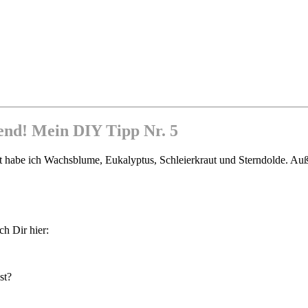
end! Mein DIY Tipp Nr. 5
et habe ich Wachsblume, Eukalyptus, Schleierkraut und Sterndolde. A
h Dir hier:
st?