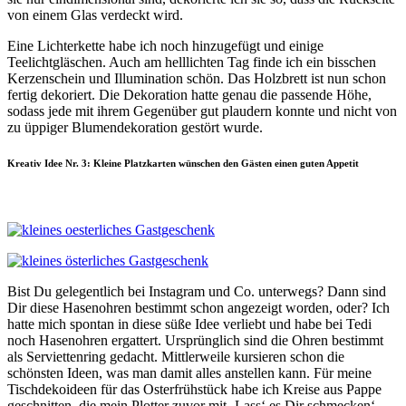
von einem Glas verdeckt wird.
Eine Lichterkette habe ich noch hinzugefügt und einige
Teelichtgläschen. Auch am helllichten Tag finde ich ein bisschen
Kerzenschein und Illumination schön. Das Holzbrett ist nun schon
fertig dekoriert. Die Dekoration hatte genau die passende Höhe,
sodass jede mit ihrem Gegenüber gut plaudern konnte und nicht von
zu üppiger Blumendekoration gestört wurde.
Kreativ Idee Nr. 3: Kleine Platzkarten wünschen den Gästen einen guten Appetit
Bist Du gelegentlich bei Instagram und Co. unterwegs? Dann sind
Dir diese Hasenohren bestimmt schon angezeigt worden, oder? Ich
hatte mich spontan in diese süße Idee verliebt und habe bei Tedi
noch Hasenohren ergattert. Ursprünglich sind die Ohren bestimmt
als Serviettenring gedacht. Mittlerweile kursieren schon die
schönsten Ideen, was man damit alles anstellen kann. Für meine
Tischdekoideen für das Osterfrühstück habe ich Kreise aus Pappe
geschnitten, die mein Plotter zuvor mit ‚Lass‘ es Dir schmecken‘