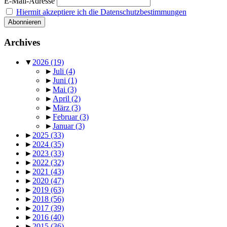
E-Mail-Adresse
Hiermit akzeptiere ich die Datenschutzbestimmungen
Archives
▼
2026
(19)
►
Juli
(4)
►
Juni
(1)
►
Mai
(3)
►
April
(2)
►
März
(3)
►
Februar
(3)
►
Januar
(3)
►
2025
(33)
►
2024
(35)
►
2023
(33)
►
2022
(32)
►
2021
(43)
►
2020
(47)
►
2019
(63)
►
2018
(56)
►
2017
(39)
►
2016
(40)
►
2015
(36)