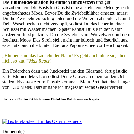
Die
Blumendekoration ist einfach umzusetzen
und gut
vorzubereiten. Die Basis im Glas ist eine ausreichende Menge leicht
angefeuchtetes Moos. Bevor Du die Zwiebelblüher einsetzt, musst
Du die Zwiebeln vorsichtig teilen und die Wurzeln abspülen. Damit
Dein Waschbecken nicht verstopft, solltest Du das lieber in einer
Schüssel mit Wasser machen. Später kannst Du sie in der Natur
ausleeren. Jetzt platzierst Du die Zwiebel samt Wurzelwerk auf dem
feuchten Moos. Das Stroh sieht nicht nur hübsch und österlich aus,
es schützt auch die bunten Eier aus Pappmaschee vor Feuchtigkeit.
„Blumen sind das Lächeln der Natur! Es geht auch ohne sie, aber
nicht so gut.“(
Max Reger)
Ein Federchen dazu und Jutekordel um den Glasrand, fertig ist die
zarte Blumendeko. Du solltest Deine Gläser an einen kühlen Ort
stellen, bis das sie zum Einsatz kommen. Mein Brett hat eine Länge
von 1,20 Meter. Darauf habe ich insgesamt sechs Gläser verteilt.
Idee Nr. 2 für eine fröhlich bunte Tischdeko: Dekohasen aus Raysin
Du benötigst: