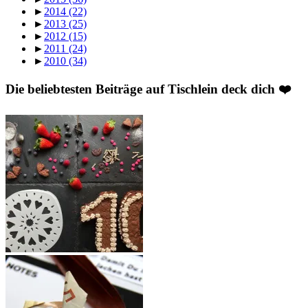
►
2014
(22)
►
2013
(25)
►
2012
(15)
►
2011
(24)
►
2010
(34)
Die beliebtesten Beiträge auf Tischlein deck dich ❤️