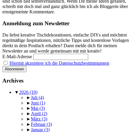
sind schon fast selbstverständlich. Wenn Dir meine Ideen gefallen,
schreib mir doch mal und ganz glücklich bin ich als Bloggerin über
ernstgemeinte Kommentare.
Anmeldung zum Newsletter
Du liebst kreative Tischdekorationen, einfache DIYs und möchtest
regelmäßige Inspirationen, nützliche Tipps und kostenlose Vorlagen
direkt in dein Postfach erhalten? Dann melde dich für meinen
Newsletter an und werde gemeinsam mit mir kreativ!
E-Mail-Adresse
Hiermit akzeptiere ich die Datenschutzbestimmungen
Archives
▼
2026
(19)
►
Juli
(4)
►
Juni
(1)
►
Mai
(3)
►
April
(2)
►
März
(3)
►
Februar
(3)
►
Januar
(3)