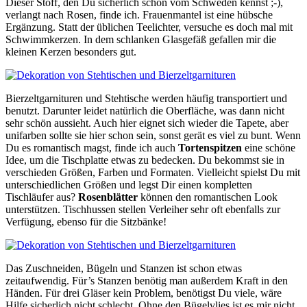
Dieser Stoff, den Du sicherlich schon vom Schweden kennst ;-),
verlangt nach Rosen, finde ich. Frauenmantel ist eine hübsche
Ergänzung. Statt der üblichen Teelichter, versuche es doch mal mit
Schwimmkerzen. In dem schlanken Glasgefäß gefallen mir die
kleinen Kerzen besonders gut.
Bierzeltgarnituren und Stehtische werden häufig transportiert und
benutzt. Darunter leidet natürlich die Oberfläche, was dann nicht
sehr schön aussieht. Auch hier eignet sich wieder die Tapete, aber
unifarben sollte sie hier schon sein, sonst gerät es viel zu bunt. Wenn
Du es romantisch magst, finde ich auch
Tortenspitzen
eine schöne
Idee, um die Tischplatte etwas zu bedecken. Du bekommst sie in
verschieden Größen, Farben und Formaten. Vielleicht spielst Du mit
unterschiedlichen Größen und legst Dir einen kompletten
Tischläufer aus?
Rosenblätter
können den romantischen Look
unterstützen. Tischhussen stellen Verleiher sehr oft ebenfalls zur
Verfügung, ebenso für die Sitzbänke!
Das Zuschneiden, Bügeln und Stanzen ist schon etwas
zeitaufwendig. Für’s Stanzen benötig man außerdem Kraft in den
Händen. Für drei Gläser kein Problem, benötigst Du viele, wäre
Hilfe sicherlich nicht schlecht. Ohne den Bügelvlies ist es mir nicht