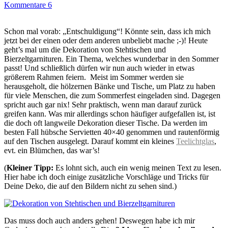
Kommentare 6
Schon mal vorab: „Entschuldigung“! Könnte sein, dass ich mich
jetzt bei der einen oder dem anderen unbeliebt mache ;-)! Heute
geht’s mal um die Dekoration von Stehtischen und
Bierzeltgarnituren. Ein Thema, welches wunderbar in den Sommer
passt! Und schließlich dürfen wir nun auch wieder in etwas
größerem Rahmen feiern. Meist im Sommer werden sie
herausgeholt, die hölzernen Bänke und Tische, um Platz zu haben
für viele Menschen, die zum Sommerfest eingeladen sind. Dagegen
spricht auch gar nix! Sehr praktisch, wenn man darauf zurück
greifen kann. Was mir allerdings schon häufiger aufgefallen ist, ist
die doch oft langweile Dekoration dieser Tische. Da werden im
besten Fall hübsche Servietten 40×40 genommen und rautenförmig
auf den Tischen ausgelegt. Darauf kommt ein kleines
Teelichtglas
,
evt. ein Blümchen, das war’s!
(
Kleiner Tipp:
Es lohnt sich, auch ein wenig meinen Text zu lesen.
Hier habe ich doch einige zusätzliche Vorschläge und Tricks für
Deine Deko, die auf den Bildern nicht zu sehen sind.)
Das muss doch auch anders gehen! Deswegen habe ich mir