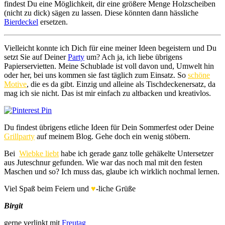
findest Du eine Möglichkeit, dir eine größere Menge Holzscheiben
(nicht zu dick) sägen zu lassen. Diese könnten dann hässliche
Bierdeckel
ersetzen.
Vielleicht konnte ich Dich für eine meiner Ideen begeistern und Du
setzt Sie auf Deiner
Party
um? Ach ja, ich liebe übrigens
Papierservietten. Meine Schublade ist voll davon und, Umwelt hin
oder her, bei uns kommen sie fast täglich zum Einsatz. So
schöne
Motive
, die es da gibt. Einzig und alleine als Tischdeckenersatz, da
mag ich sie nicht. Das ist mir einfach zu altbacken und kreativlos.
Du findest übrigens etliche Ideen für Dein Sommerfest oder Deine
Grillparty
auf meinem Blog. Gehe doch ein wenig stöbern.
Bei
Wiebke liebt
habe ich gerade ganz tolle gehäkelte Untersetzer
aus Juteschnur gefunden. Wie war das noch mal mit den festen
Maschen und so? Ich muss das, glaube ich wirklich nochmal lernen.
Viel Spaß beim Feiern und
♥
-liche Grüße
Birgit
gerne verlinkt mit
Freutag