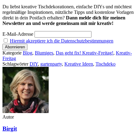
Du liebst kreative Tischdekorationen, einfache DIYs und möchtest
regelmäßige Inspirationen, nützliche Tipps und kostenlose Vorlagen
direkt in dein Postfach erhalten?
Dann melde dich für meinen
Newsletter an und werde gemeinsam mit mir kreativ!
E-Mail-Adresse
Hiermit akzeptiere ich die Datenschutzbestimmungen
Kategorie
Blog
,
Blumiges
,
Das geht fix! Kreativ-Freitag!
,
Kreativ-
Freitag
Schlagwörter
DIY
,
gartenparty
,
Kreative Ideen
,
Tischdeko
Autor
Birgit