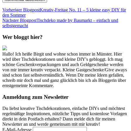
Vorheriger Blogpost
Kreativ-Freitag No. 11 – 5 kleine easy DIY für
den Sommer
Nächster Blogpost
Tischdeko made by Baumarkt – einfach und
selbstgemacht
Wer bloggt hier?
Hallo! Ich heiße Birgit und wohne schon immer in Münster. Hier
wird über Tischdekorationen und kleine DIY's gebloggt. Ich mag
schöne Geschenkverpackungen und auch Geldgeschenke werden
von mir immer kreativ verpackt. Kleine Gastgeschenke/Give aways
sind schon fast selbstverständlich. Wenn Dir meine Ideen gefallen,
schreib mir doch mal und ganz glücklich bin ich als Bloggerin über
ernstgemeinte Kommentare.
Anmeldung zum Newsletter
Du liebst kreative Tischdekorationen, einfache DIYs und möchtest
regelmäßige Inspirationen, nützliche Tipps und kostenlose Vorlagen
direkt in dein Postfach erhalten? Dann melde dich für meinen
Newsletter an und werde gemeinsam mit mir kreativ!
E-Mail-Adresse