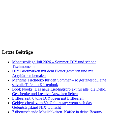
Letzte Beiträge
Monatscollage Juli 2026 – Sommer, DIY und schöne
Tischmomente
DIY Briefmarken mit dem Plotter gestalten und mit
Acrylfarben bemalen
Maritime Tischdeko für den Sommer – so gestaltest du eine
stilvolle Tafel im Küstenlook
Book Nooks: Das neue Lieblingsprojekt für alle, die Deko,
Geschenke und kreative Auszeiten lieben
Erdbeerzeit: 6 tolle DIY-Ideen mit Erdbeeren
Geldgeschenk zum 60. Geburtstag: wenn sich das
Geburtstagskind NIX wünscht
7 überraschende Möglichkeiten, Kaffee in deine Beauty-