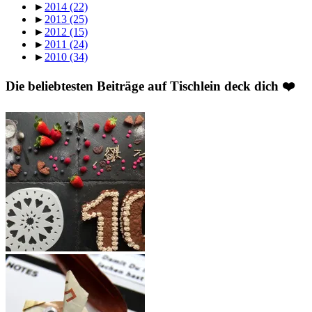
►
2014
(22)
►
2013
(25)
►
2012
(15)
►
2011
(24)
►
2010
(34)
Die beliebtesten Beiträge auf Tischlein deck dich ❤️