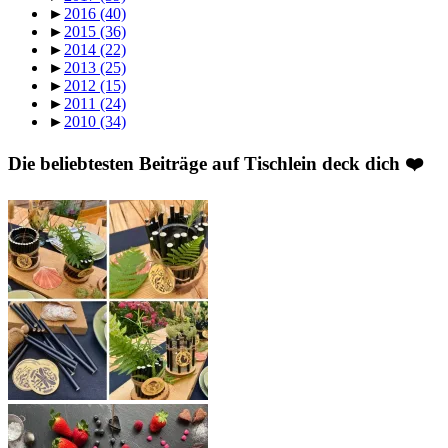
►
2016
(40)
►
2015
(36)
►
2014
(22)
►
2013
(25)
►
2012
(15)
►
2011
(24)
►
2010
(34)
Die beliebtesten Beiträge auf Tischlein deck dich ❤️