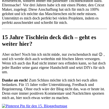
Reisebericht, sondern immer mit passender Tischdekoration dazu.
Ehrensache! Vor drei Jahren habe ich mir einen Plotter, den Cricut
Maker, zugelegt. Diese Anschaffung hat sich für mich zu 100%
gelohnt und ich möchte das Maschienchen nicht mehr missen.
Unterstützt es mich doch perfekt bei vielen Projekten, indem es
perfekt ausschneidet und schreibt für mich.
15 Jahre Tischlein deck dich – geht es
weiter hier?
Aber sicher! Noch bin ich nicht müde, nur zwischendurch mal 😉 ,
und ich werde dich auch weiterhin mit frischen Ideen versorgen.
Wenn ich auch das Rad nicht immer neu erfinden kann, so hat doch
jeder Bastler seine ganz eigene Handschrift und setzt DIYs für sich
um.
Danke an euch!
Zum Schluss möchte ich mich bei euch allen
bedanken. Für 15 Jahre voller Unterstützung, Feedback und
Begeisterung. Ohne euch wäre der Blog nicht das, was er heute ist.
Denn eure immer positiven Kommentare und Nachrichten spornen
mich an, hier noch etwas weiter zu machen.