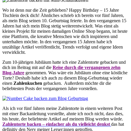
Wo ist denn nur die Zeit geblieben? Happy Birthday – 15 Jahre
Tischlein deck dich! Ähnliches schrieb ich bereits vor fünf Jahren,
als mein Blog seinen 10. Geburtstag feierte. In den vergangenen 15
Jahren hat sich mein Blog stetig weiterentwickelt. Was einst als
kleines Projekt für meinen damaligen Online Shop begann, ist heute
eine Plattform, die kreative Menschen wie dich inspirieren und
unterhalten möchte. In den vergangenen 15 Jahren habe ich
unzählige Artikel veröffentlicht, Trends verfolgt und eigene Ideen
verwirklicht.
Zum 10-jährigen Jubiläum hatte ich eine Zahlentorte gebacken und
dich im Beitrag mit auf die
Reise durch die vergangenen zehn
Blog-Jahre
genommen. Was wäre ein Jubiläum ohne eine köstliche
Torte? Deshalb habe ich auch zu diesem Blog-Geburtstag wieder
einen
Zahlenkuchen
gebacken. Außerdem möchte dir die
beliebtesten Posts der vergangenen Jahre vorstellen.
Als ich vor fünf Jahren meine Zahlentorte in einem weiteren Post
mit einer Backanleitung vorstellte, ahnte ich noch nicht, dass dies,
bis heute, der beliebteste Artikel auf meinem Blog werden würde.
Zahlentorte backen – einfacher als du vielleicht denkst
das hat
definitiv den Nerv meiner Lerser:innen getroffen.