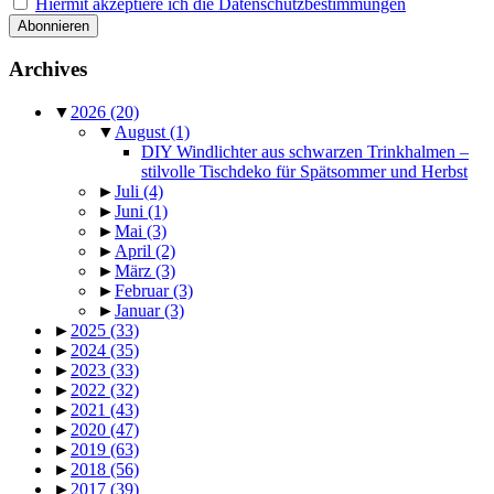
Hiermit akzeptiere ich die Datenschutzbestimmungen
Archives
▼
2026
(20)
▼
August
(1)
DIY Windlichter aus schwarzen Trinkhalmen –
stilvolle Tischdeko für Spätsommer und Herbst
►
Juli
(4)
►
Juni
(1)
►
Mai
(3)
►
April
(2)
►
März
(3)
►
Februar
(3)
►
Januar
(3)
►
2025
(33)
►
2024
(35)
►
2023
(33)
►
2022
(32)
►
2021
(43)
►
2020
(47)
►
2019
(63)
►
2018
(56)
►
2017
(39)