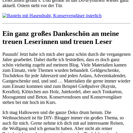
Leser:innen gefällt’s. Und gerade ist das Do-it-yourself wieder ganz
aktuell. Ostern steht vor der Tür.
Ein ganz großes Dankeschön an meine
treuen Leserinnen und treuen Leser
Puuuuh! Jetzt habe ich mich aber ganz schön durch die vergangenen
Jahre gearbeitet. Dabei durfte ich feststellen, dass es doch ganz
schön vielseitig zugeht auf meinem Blog. Viele Materialien kamen
zum Einsatz, viele Themen wurden behandelt. Geldgeschenke,
Tischdekos für jede Jahreszeit und jeden Anlass, Adventskalender,
Gastgeschenke und, und und … Materialien die gerne immer wieder
zum Einsatz kommen sind zum Beispiel Gießpulver (Raysin,
Keraflot), Klötzchen aus Holz, Jutekordel, aber auch Tonkarton,
Moosgummi und Beton. Konservendosen und Konservengläser
stehen bei mir hoch im Kurs.
Ich mag Halloween und die ganze Deko drum herum. Die
Weihnachtszeit ist für DIY- Blogger immer ein großes Thema, so
auch für mich. Gerne nehme ich dich mit auf interessante Reisen,
die Wolfgang und ich gemacht haben. Aber nicht als reiner