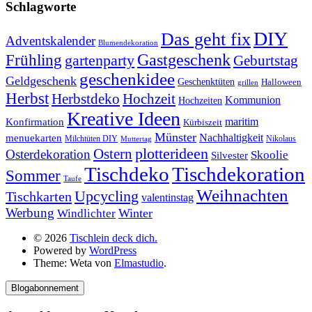
Schlagworte
DIY
Das geht fix
Adventskalender
Blumendekoration
Gastgeschenk
Frühling
gartenparty
Geburtstag
geschenkidee
Geldgeschenk
Geschenktüten
Halloween
grillen
Herbst
Herbstdeko
Hochzeit
Kommunion
Hochzeiten
Kreative Ideen
Konfirmation
maritim
Kürbiszeit
Münster
Nachhaltigkeit
menuekarten
Milchtüten DIY
Nikolaus
Muttertag
plotterideen
Ostern
Osterdekoration
Skoolie
Silvester
Tischdekoration
Tischdeko
Sommer
Taufe
Weihnachten
Upcycling
Tischkarten
valentinstag
Werbung
Winter
Windlichter
© 2026
Tischlein deck dich.
Powered by
WordPress
Theme: Weta von
Elmastudio
.
Blogabonnement