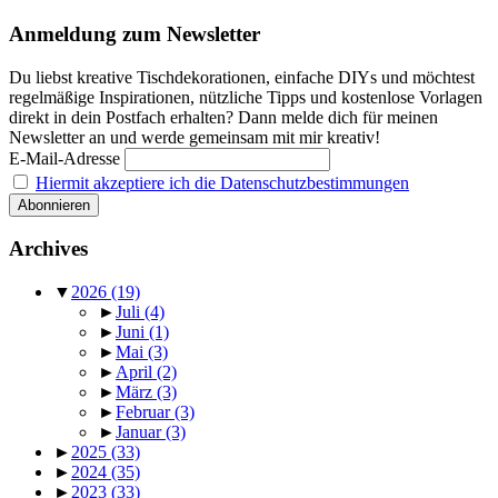
Anmeldung zum Newsletter
Du liebst kreative Tischdekorationen, einfache DIYs und möchtest
regelmäßige Inspirationen, nützliche Tipps und kostenlose Vorlagen
direkt in dein Postfach erhalten? Dann melde dich für meinen
Newsletter an und werde gemeinsam mit mir kreativ!
E-Mail-Adresse
Hiermit akzeptiere ich die Datenschutzbestimmungen
Archives
▼
2026
(19)
►
Juli
(4)
►
Juni
(1)
►
Mai
(3)
►
April
(2)
►
März
(3)
►
Februar
(3)
►
Januar
(3)
►
2025
(33)
►
2024
(35)
►
2023
(33)