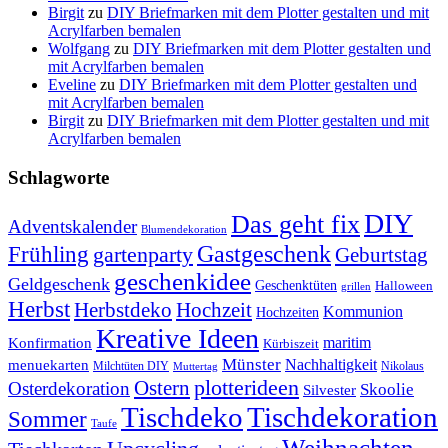
Birgit
zu
DIY Briefmarken mit dem Plotter gestalten und mit
Acrylfarben bemalen
Wolfgang
zu
DIY Briefmarken mit dem Plotter gestalten und
mit Acrylfarben bemalen
Eveline
zu
DIY Briefmarken mit dem Plotter gestalten und
mit Acrylfarben bemalen
Birgit
zu
DIY Briefmarken mit dem Plotter gestalten und mit
Acrylfarben bemalen
Schlagworte
DIY
Das geht fix
Adventskalender
Blumendekoration
Gastgeschenk
Frühling
gartenparty
Geburtstag
geschenkidee
Geldgeschenk
Geschenktüten
Halloween
grillen
Herbst
Herbstdeko
Hochzeit
Kommunion
Hochzeiten
Kreative Ideen
Konfirmation
maritim
Kürbiszeit
Münster
Nachhaltigkeit
menuekarten
Milchtüten DIY
Nikolaus
Muttertag
plotterideen
Ostern
Osterdekoration
Skoolie
Silvester
Tischdekoration
Tischdeko
Sommer
Taufe
Weihnachten