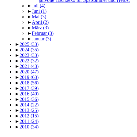
stilvolle Tischdeko für Spätsommer und Herbst
►
Juli
(4)
►
Juni
(1)
►
Mai
(3)
►
April
(2)
►
März
(3)
►
Februar
(3)
►
Januar
(3)
►
2025
(33)
►
2024
(35)
►
2023
(33)
►
2022
(32)
►
2021
(43)
►
2020
(47)
►
2019
(63)
►
2018
(56)
►
2017
(39)
►
2016
(40)
►
2015
(36)
►
2014
(22)
►
2013
(25)
►
2012
(15)
►
2011
(24)
►
2010
(34)