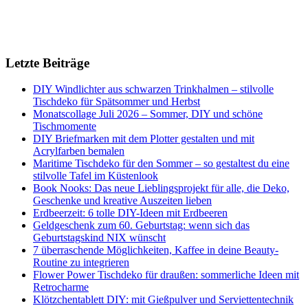
Letzte Beiträge
DIY Windlichter aus schwarzen Trinkhalmen – stilvolle
Tischdeko für Spätsommer und Herbst
Monatscollage Juli 2026 – Sommer, DIY und schöne
Tischmomente
DIY Briefmarken mit dem Plotter gestalten und mit
Acrylfarben bemalen
Maritime Tischdeko für den Sommer – so gestaltest du eine
stilvolle Tafel im Küstenlook
Book Nooks: Das neue Lieblingsprojekt für alle, die Deko,
Geschenke und kreative Auszeiten lieben
Erdbeerzeit: 6 tolle DIY-Ideen mit Erdbeeren
Geldgeschenk zum 60. Geburtstag: wenn sich das
Geburtstagskind NIX wünscht
7 überraschende Möglichkeiten, Kaffee in deine Beauty-
Routine zu integrieren
Flower Power Tischdeko für draußen: sommerliche Ideen mit
Retrocharme
Klötzchentablett DIY: mit Gießpulver und Serviettentechnik