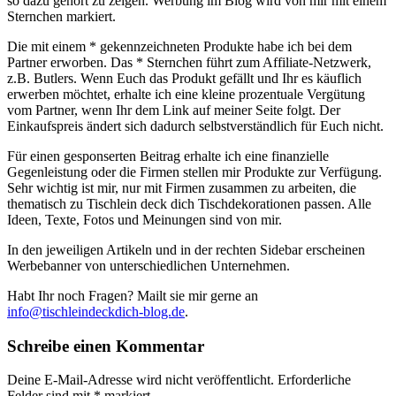
so dazu gehört zu zeigen. Werbung im Blog wird von mir mit einem
Sternchen markiert.
Die mit einem * gekennzeichneten Produkte habe ich bei dem
Partner erworben. Das * Sternchen führt zum Affiliate-Netzwerk,
z.B. Butlers. Wenn Euch das Produkt gefällt und Ihr es käuflich
erwerben möchtet, erhalte ich eine kleine prozentuale Vergütung
vom Partner, wenn Ihr dem Link auf meiner Seite folgt. Der
Einkaufspreis ändert sich dadurch selbstverständlich für Euch nicht.
Für einen gesponserten Beitrag erhalte ich eine finanzielle
Gegenleistung oder die Firmen stellen mir Produkte zur Verfügung.
Sehr wichtig ist mir, nur mit Firmen zusammen zu arbeiten, die
thematisch zu Tischlein deck dich Tischdekorationen passen. Alle
Ideen, Texte, Fotos und Meinungen sind von mir.
In den jeweiligen Artikeln und in der rechten Sidebar erscheinen
Werbebanner von unterschiedlichen Unternehmen.
Habt Ihr noch Fragen? Mailt sie mir gerne an
info@tischleindeckdich-blog.de
.
Schreibe einen Kommentar
Deine E-Mail-Adresse wird nicht veröffentlicht.
Erforderliche
Felder sind mit
*
markiert