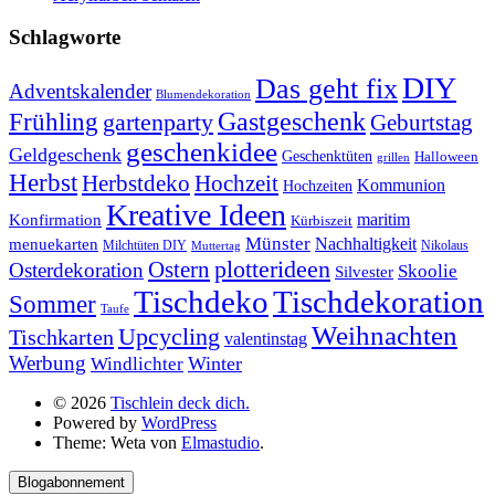
Schlagworte
DIY
Das geht fix
Adventskalender
Blumendekoration
Gastgeschenk
Frühling
gartenparty
Geburtstag
geschenkidee
Geldgeschenk
Geschenktüten
Halloween
grillen
Herbst
Herbstdeko
Hochzeit
Kommunion
Hochzeiten
Kreative Ideen
Konfirmation
maritim
Kürbiszeit
Münster
Nachhaltigkeit
menuekarten
Milchtüten DIY
Nikolaus
Muttertag
plotterideen
Ostern
Osterdekoration
Skoolie
Silvester
Tischdekoration
Tischdeko
Sommer
Taufe
Weihnachten
Upcycling
Tischkarten
valentinstag
Werbung
Winter
Windlichter
© 2026
Tischlein deck dich.
Powered by
WordPress
Theme: Weta von
Elmastudio
.
Blogabonnement