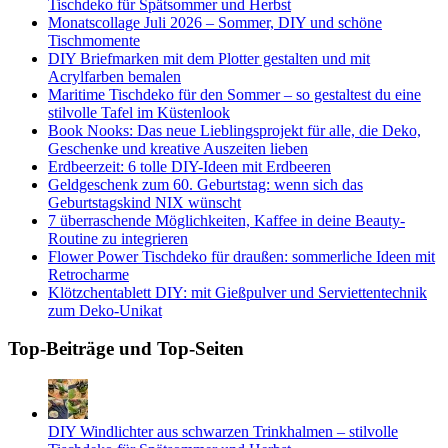
Tischdeko für Spätsommer und Herbst
Monatscollage Juli 2026 – Sommer, DIY und schöne
Tischmomente
DIY Briefmarken mit dem Plotter gestalten und mit
Acrylfarben bemalen
Maritime Tischdeko für den Sommer – so gestaltest du eine
stilvolle Tafel im Küstenlook
Book Nooks: Das neue Lieblingsprojekt für alle, die Deko,
Geschenke und kreative Auszeiten lieben
Erdbeerzeit: 6 tolle DIY-Ideen mit Erdbeeren
Geldgeschenk zum 60. Geburtstag: wenn sich das
Geburtstagskind NIX wünscht
7 überraschende Möglichkeiten, Kaffee in deine Beauty-
Routine zu integrieren
Flower Power Tischdeko für draußen: sommerliche Ideen mit
Retrocharme
Klötzchentablett DIY: mit Gießpulver und Serviettentechnik
zum Deko-Unikat
Top-Beiträge und Top-Seiten
DIY Windlichter aus schwarzen Trinkhalmen – stilvolle