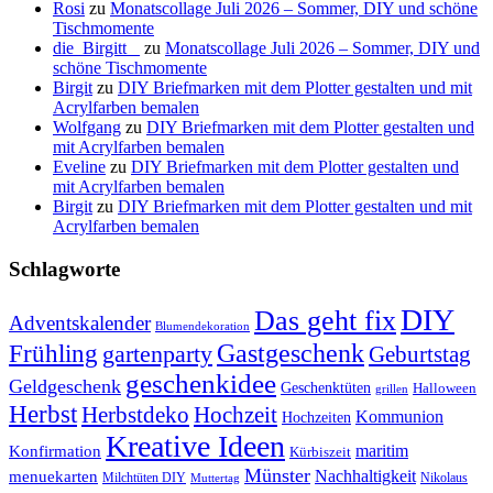
Rosi
zu
Monatscollage Juli 2026 – Sommer, DIY und schöne
Tischmomente
die_Birgitt _
zu
Monatscollage Juli 2026 – Sommer, DIY und
schöne Tischmomente
Birgit
zu
DIY Briefmarken mit dem Plotter gestalten und mit
Acrylfarben bemalen
Wolfgang
zu
DIY Briefmarken mit dem Plotter gestalten und
mit Acrylfarben bemalen
Eveline
zu
DIY Briefmarken mit dem Plotter gestalten und
mit Acrylfarben bemalen
Birgit
zu
DIY Briefmarken mit dem Plotter gestalten und mit
Acrylfarben bemalen
Schlagworte
DIY
Das geht fix
Adventskalender
Blumendekoration
Gastgeschenk
Frühling
gartenparty
Geburtstag
geschenkidee
Geldgeschenk
Geschenktüten
Halloween
grillen
Herbst
Herbstdeko
Hochzeit
Kommunion
Hochzeiten
Kreative Ideen
Konfirmation
maritim
Kürbiszeit
Münster
Nachhaltigkeit
menuekarten
Milchtüten DIY
Nikolaus
Muttertag