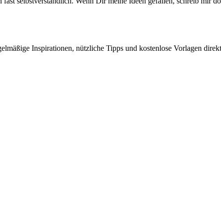
ast selbstverständlich. Wenn Dir meine Ideen gefallen, schreib mir do
elmäßige Inspirationen, nützliche Tipps und kostenlose Vorlagen direk