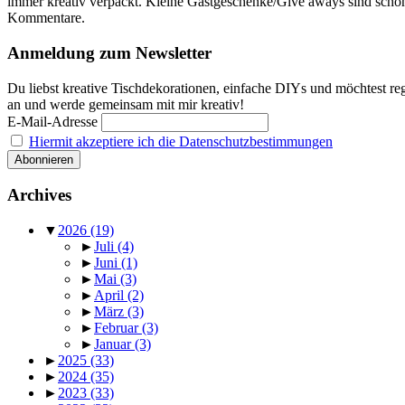
immer kreativ verpackt. Kleine Gastgeschenke/Give aways sind schon f
Kommentare.
Anmeldung zum Newsletter
Du liebst kreative Tischdekorationen, einfache DIYs und möchtest reg
an und werde gemeinsam mit mir kreativ!
E-Mail-Adresse
Hiermit akzeptiere ich die Datenschutzbestimmungen
Archives
▼
2026
(19)
►
Juli
(4)
►
Juni
(1)
►
Mai
(3)
►
April
(2)
►
März
(3)
►
Februar
(3)
►
Januar
(3)
►
2025
(33)
►
2024
(35)
►
2023
(33)