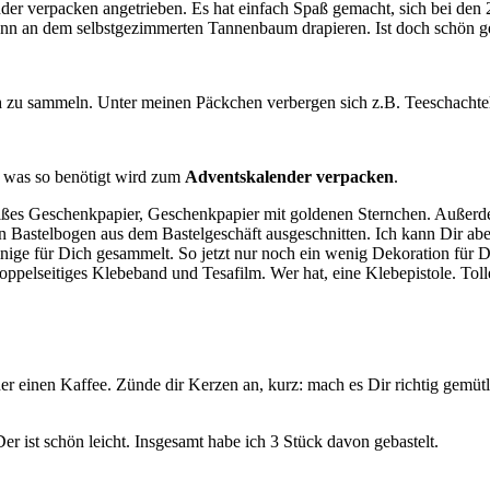
der verpacken angetrieben. Es hat einfach Spaß gemacht, sich bei de
dann an dem selbstgezimmerten Tannenbaum drapieren. Ist doch schön 
n
zu sammeln. Unter meinen Päckchen verbergen sich z.B. Teeschachtel
t, was so benötigt wird zum
Adventskalender verpacken
.
eißes Geschenkpapier, Geschenkpapier mit goldenen Sternchen. Außerde
 Bastelbogen aus dem Bastelgeschäft ausgeschnitten. Ich kann Dir abe
inige für Dich gesammelt. So jetzt nur noch ein wenig Dekoration für
oppelseitiges Klebeband und Tesafilm. Wer hat, eine Klebepistole. Tolle
er einen Kaffee. Zünde dir Kerzen an, kurz: mach es Dir richtig gemüt
er ist schön leicht. Insgesamt habe ich 3 Stück davon gebastelt.