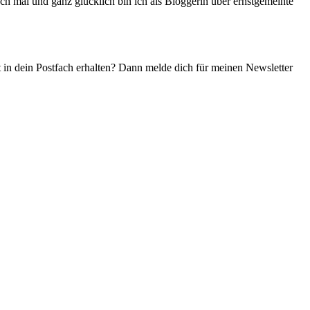
ch mal und ganz glücklich bin ich als Bloggerin über ernstgemeinte
t in dein Postfach erhalten? Dann melde dich für meinen Newsletter